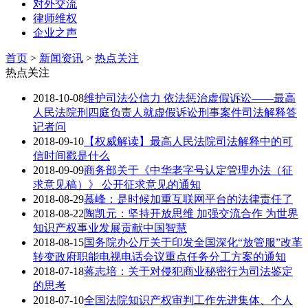
对外交流
律师维权
企业之声
首页
>
新闻资讯
>
热点关注
热点关注
2018-10-08
维护司法公信力 依法惩治虚假诉讼——最高
人民法院刑四庭负责人就虚假诉讼刑事案件司法解释答
记者问
2018-09-10
【权威解读】最高人民法院司法解释中的可
信时间戳是什么
2018-09-09
商务部关于《中华老字号认定管理办法（征
求意见稿）》 公开征求意见的通知
2018-08-29
慕峰：是时候加重互联网平台的法律责任了
2018-08-22
陶凯元：坚持开放思维 加强交流合作 为世界
知识产权事业发展贡献中国智慧
2018-08-15
国务院办公厅关于印发全国深化“放管服”改革
转变政府职能电视电话会议重点任务分工方案的通知
2018-07-18
蒋志培：关于对侵犯商业秘密行为司法鉴定
的思考
2018-07-10
全国法院知识产权审判工作先进集体、个人