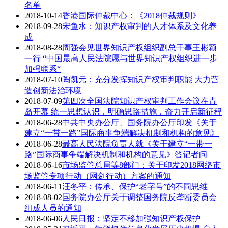
名单
2018-10-14
香港国际仲裁中心：《2018仲裁规则》
2018-09-28
宋鱼水：知识产权审判的人才体系及文化养
成
2018-08-28
周强会见世界知识产权组织副总干事王彬颖
一行 “中国最高人民法院愿与世界知识产权组织进一步
加强联系“
2018-07-10
陶凯元：充分发挥知识产权审判职能 大力营
造创新法治环境
2018-07-09
第四次全国法院知识产权审判工作会议在青
岛开幕 统一思想认识，明确思路措施，奋力开启新征程
2018-06-28
中共中央办公厅、国务院办公厅印发《关于
建立“一带一路”国际商事争端解决机制和机构的意见》
2018-06-28
最高人民法院负责人就《关于建立“一带一
路”国际商事争端解决机制和机构的意见》答记者问
2018-06-16
市场监管总局等8部门：关于印发2018网络市
场监管专项行动（网剑行动）方案的通知
2018-06-11
汪冬平：传承、保护“老字号”的不同思维
2018-08-02
国务院办公厅关于调整国务院反垄断委员会
组成人员的通知
2018-06-06
人民日报：坚定不移加强知识产权保护