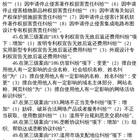
纷”“（1）因申请停止侵害著作权损害责任纠纷”“（6）因申请
停止侵害植物新品种权损害责任纠纷”“（9）因申请海关知识
产权保护措施损害责任纠纷”“（7）因申请停止侵害计算机软
件著作权损害责任纠纷”“（8）因申请停止侵害集成电路布图
设计专有权损害责任纠纷”。
45.在第三级案由“183.专利权宣告无效后返还费用纠纷”项
下：增加“（1）发明专利权宣告无效后返还费用纠纷”“（2）
实用新型专利权宣告无效后返还费用纠纷”“（3）外观设计专
利权宣告无效后返还费用纠纷”。
46.在第三级案由“186.仿冒纠纷”项下：变更“（2）擅自使
用他人有一定影响的企业名称、社会组织名称、姓名纠
纷”为“（2）擅自使用他人有一定影响的名称、姓名纠纷”；变
更“（3）擅自使用他人有一定影响的域名主体部分、网站名
称、网页纠纷”为“（3）擅自使用他人有一定影响的网络活动
标识纠纷”。
47.在第三级案由“193.网络不正当竞争纠纷”项下：增
加“（1）妨碍、破坏合法网络产品或者服务纠纷”“（2）不正
当获取、使用数据纠纷”“（3）滥用平台规则恶意交易纠纷”。
48.在第三级案由“196.垄断协议纠纷”项下：增加“（3）组
织、帮助达成垄断协议纠纷”。
49.在第三级案由“197.滥用市场支配地位纠纷”项下：增