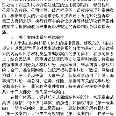
殊处理；四是对民事诉讼法规定的适用特别程序、督促程序、
公示催告程序、公司清算、破产程序等非讼程序审理的案件案
由，根据当事人的诉讼请求予以直接表述；五是对公益诉讼、
第三人撤销之诉、执行程序中的异议之诉等特殊诉讼程序案件
的案由，根据修改后民事诉讼法规定的诉讼制度予以直接表
述。
四、关于案由体系的总体编排
1.关于案由纵向和横向体系的编排设置。修改后的《案由
规定》以民法学理论对民事法律关系的分类为基础，以法律关
系的内容即民事权利类型来编排案由的纵向体系。在纵向体系
上，结合民法典、民事诉讼法等民事立法及审判实践，将案由
的编排体系划分为人格权纠纷，婚姻家庭、继承纠纷，物权纠
纷，合同、准合同纠纷，知识产权与竞争纠纷，数据、网络虚
拟财产纠纷，劳动争议、人事争议、新就业形态用工纠纷，海
事海商纠纷，与公司、证券、保险、票据等有关的民事纠纷，
侵权责任纠纷，非讼程序案件案由，特殊诉讼程序案件案由，
共计十二大部分，作为第一级案由。
在横向体系上，通过总分式四级结构的设计，实现案由从
高级（概括）到低级（具体）的演进。如物权纠纷（第一级案
由）→所有权纠纷（第二级案由）→建筑物区分所有权纠纷
（第三级案由）→业主专有权纠纷（第四级案由）。在第一级