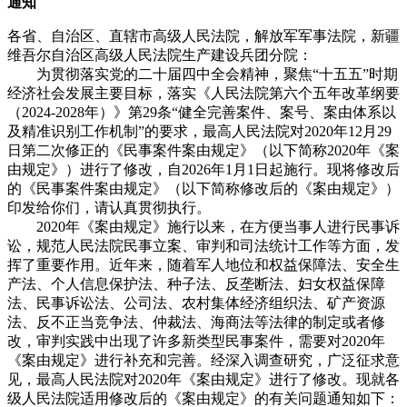
通知
各省、自治区、直辖市高级人民法院，解放军军事法院，新疆
维吾尔自治区高级人民法院生产建设兵团分院：
为贯彻落实党的二十届四中全会精神，聚焦“十五五”时期
经济社会发展主要目标，落实《人民法院第六个五年改革纲要
（2024-2028年）》第29条“健全完善案件、案号、案由体系以
及精准识别工作机制”的要求，最高人民法院对2020年12月29
日第二次修正的《民事案件案由规定》（以下简称2020年《案
由规定》）进行了修改，自2026年1月1日起施行。现将修改后
的《民事案件案由规定》（以下简称修改后的《案由规定》）
印发给你们，请认真贯彻执行。
2020年《案由规定》施行以来，在方便当事人进行民事诉
讼，规范人民法院民事立案、审判和司法统计工作等方面，发
挥了重要作用。近年来，随着军人地位和权益保障法、安全生
产法、个人信息保护法、种子法、反垄断法、妇女权益保障
法、民事诉讼法、公司法、农村集体经济组织法、矿产资源
法、反不正当竞争法、仲裁法、海商法等法律的制定或者修
改，审判实践中出现了许多新类型民事案件，需要对2020年
《案由规定》进行补充和完善。经深入调查研究，广泛征求意
见，最高人民法院对2020年《案由规定》进行了修改。现就各
级人民法院适用修改后的《案由规定》的有关问题通知如下：