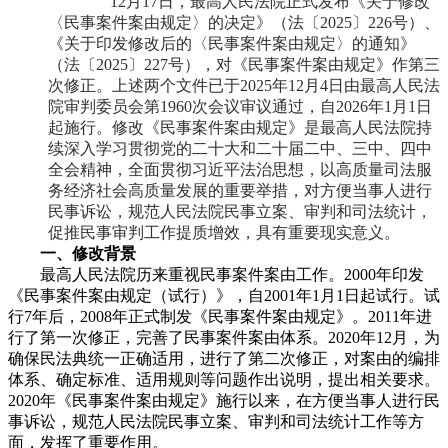
12月17日，最高人民法院正式发布《关于修改
〈民事案件案由规定〉的决定》（法〔2025〕226号）、
《关于印发修改后的〈民事案件案由规定〉的通知》
（法〔2025〕227号），对《民事案件案由规定》作第三
次修正。上述两个文件已于2025年12月4日由最高人民法
院审判委员会第1960次会议审议通过，自2026年1月1日
起施行。修改《民事案件案由规定》是最高人民法院持
续深入学习贯彻党的二十大和二十届二中、三中、四中
全会精神，全面贯彻习近平法治思想，以高质量司法服
务经济社会高质量发展的重要举措，对方便当事人进行
民事诉讼，规范人民法院民事立案、审判和司法统计，
促推民事审判工作提质增效，具有重要现实意义。
一、修改背景
最高人民法院历来重视民事案件案由工作。2000年印发
《民事案件案由规定（试行）》，自2001年1月1日起试行。试
行7年后，2008年正式制发《民事案件案由规定》。2011年进
行了第一次修正，完善了民事案件案由体系。2020年12月，为
确保民法典统一正确适用，进行了第二次修正，对案由的编排
体系、确定标准、适用规则等问题作出说明，提出相关要求。
2020年《民事案件案由规定》施行以来，在方便当事人进行民
事诉讼，规范人民法院民事立案、审判和司法统计工作等方
面，发挥了重要作用。