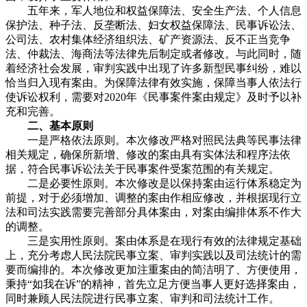
五年来，军人地位和权益保障法、安全生产法、个人信息
保护法、种子法、反垄断法、妇女权益保障法、民事诉讼法、
公司法、农村集体经济组织法、矿产资源法、反不正当竞争
法、仲裁法、海商法等法律先后制定或者修改。与此同时，随
着经济社会发展，审判实践中出现了许多新型民事纠纷，难以
恰当归入现有案由。为保障法律有效实施，保障当事人依法行
使诉讼权利，需要对2020年《民事案件案由规定》及时予以补
充和完善。
二、基本原则
一是严格依法原则。本次修改严格对照民法典等民事法律
相关规定，确保所新增、修改的案由具有实体法和程序法依
据，符合民事诉讼法关于民事案件受案范围的有关规定。
二是必要性原则。本次修改是以保持案由运行体系稳定为
前提，对于必须增加、调整的案由作相应修改，并根据现行立
法和司法实践需要完善部分具体案由，对案由编排体系不作大
的调整。
三是实用性原则。案由体系是在现行有效的法律规定基础
上，充分考虑人民法院民事立案、审判实践以及司法统计的需
要而编排的。本次修改更加注重案由的简洁明了、方便使用，
秉持“如我在诉”的精神，首先立足方便当事人更好选择案由，
同时兼顾人民法院进行民事立案、审判和司法统计工作。