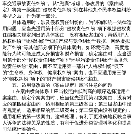
车交通事故责任纠纷”。从“兜底”考虑，修改后的《案由规
定》将第一级案由“侵权责任纠纷”列在其他九个民事权益纠纷
类型之后，作为第十部分。
具体适用时，涉及侵权责任纠纷的，为明确和统一法律适
用问题，应当先适用第十部分“侵权责任纠纷”项下根据侵权责
任编相关规定列出的具体案由；没有相应案由的，再适用“人
格权纠纷”“物权纠纷”“知识产权与竞争纠纷”“数据、网络虚拟
财产纠纷”等其他部分项下的具体案由。如环境污染、高度危
险行为均可能造成人身损害和财产损害，确定案由时，应当适
用第十部分“侵权责任纠纷”项下“环境污染责任纠纷”“高度危
险责任纠纷”案由，而不应适用第一部分“人格权纠纷”项下
的“生命权、身体权、健康权纠纷”案由，也不应适用第三部
分“物权纠纷”项下的“财产损害赔偿纠纷”案由。
五、适用修改后的《案由规定》应当注意的问题
1.在案由横向体系上应当按照由低到高的顺序选择适用个
案案由。确定个案案由时，应当优先适用第四级案由，没有对
应的第四级案由的，适用相应的第三级案由；第三级案由中没
有规定的，适用相应的第二级案由；第二级案由没有规定的，
适用相应的第一级案由。这样处理，有利于更准确地反映当事
人诉争的法律关系的性质，有利于促进分类管理科学化和提高
司法统计准确性。