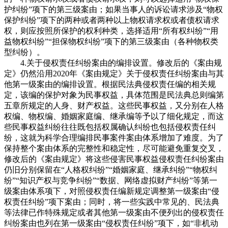
护纠纷”项下的第三级案由；如果当事人的诉讼请求涉及“物权
保护纠纷”项下的两种或者两种以上物权请求权或者债权请求
权，则应按照所保护的权利种类，选择适用“所有权纠纷”“用
益物权纠纷”“担保物权纠纷”项下的第三级案由（各种物权类
型纠纷）。
4.关于侵权责任纠纷案由的编排设置。修改后的《案由规
定》仍然沿用2020年《案由规定》关于侵权责任纠纷案由与其
他第一级案由的编排设置。根据民法典侵权责任编的相关规
定，该编的保护对象为民事权益，具体范围是民法典总则编第
五章所规定的人身、财产权益。这些民事权益，又分别在人格
权编、物权编、婚姻家庭编、继承编等予以了细化规定，而这
些民事权益纠纷往往既包括权属确认纠纷也包括侵权责任纠
纷，这就为科学合理编排民事案件案由体系增加了难度。为了
保持整个案由体系的完整性和稳定性，尽可能避免重复交叉，
修改后的《案由规定》将这些侵害民事权益侵权责任纠纷案由
仍旧分别保留在“人格权纠纷”“婚姻家庭、继承纠纷”“物权纠
纷”“知识产权与竞争纠纷”“数据、网络虚拟财产纠纷”等第一
级案由体系项下，对照侵权责任编新规定调整第一级案由“侵
权责任纠纷”项下案由；同时，将一些实践中常见的、民法典
等法律已作特殊规定或者其他第一级案由不便列出的侵权责任
纠纷案由也列在第一级案由“侵权责任纠纷”项下，如“非机动