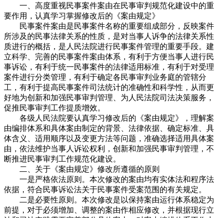
一、高度重视民事案件案由在民事审判规范化建设中的重
要作用，认真学习掌握修改后的《案由规定》
民事案件案由是民事案件名称的重要组成部分，反映案件
所涉及的民事法律关系的性质，是对当事人诉争的法律关系性
质进行的概括，是人民法院进行民事案件管理的重要手段。建
立科学、完善的民事案件案由体系，有利于方便当事人进行民
事诉讼，有利于统一民事案件的法律适用标准，有利于对受理
案件进行分类管理，有利于确定各民事审判业务庭的管辖分
工，有利于提高民事案件司法统计的准确性和科学性，从而更
好地为创新和加强民事审判管理、为人民法院司法决策服务，
促推民事审判工作提质增效。
各级人民法院要认真学习修改后的《案由规定》，理解案
由编排体系和具体案由制定的背景、法律依据、确定标准、具
体含义、适用顺序以及变更方法等问题，准确选择适用具体案
由，依法维护当事人诉讼权利，创新和加强民事审判管理，不
断推进民事审判工作规范化建设。
二、关于《案由规定》修改所遵循的原则
一是严格依法原则。本次修改的案由均有实体法和程序法
依据，符合民事诉讼法关于民事案件受案范围的有关规定。
二是必要性原则。本次修改是以保持案由运行体系稳定为
前提，对于必须增加、调整的案由作相应修改，并根据现行立