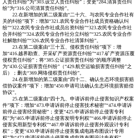
人责任纠纷”为“303.设立人责任纠纷”；变更“284.清算责任纠
纷”为“316.公司清算责任纠纷”。
22.在新增加的第二级案由“二十六、与农民专业合作社有
关的纠纷”项下：增加“321.农民专业合作社成员资格确认纠
纷”“322.农民专业合作社成员出资纠纷”“323.农民专业合作社
合并纠纷”“324.农民专业合作社分立纠纷”“325.农民专业合作
社解散纠纷”“326.农民专业合作社清算纠纷”。
23.在第二级案由“三十五、侵权责任纠纷”项下：增
加“416.越界勘查、开采矿产资源责任纠纷”“417.矿产资源压覆
侵权责任纠纷”；将“385.公证损害责任纠纷”的顺序调整
为“430.公证损害责任纠纷”（“429.航空运输损害责任纠纷”之
后）；删去“369.网络侵权责任纠纷”。
24.在新增加的第二级案由“四十二、确认生态环境损害赔
偿协议案件”项下：增加“450.申请司法确认生态环境损害赔偿
协议”。
25.在第二级案由“四十九、申请诉前停止侵害知识产权案
件”项下：增加“473.申请诉前停止侵害技术秘密”“474.申请诉
前停止侵害经营秘密”；变更“425.申请诉前停止侵害专利
权”为“465.申请诉前停止侵害发明专利权”“466.申请诉前停止
侵害实用新型专利权”“467.申请诉前停止侵害外观设计专利
权”；变更“430.申请诉前停止侵害集成电路布图设计专用
权”为“472.申请诉前停止侵害集成电路布图设计专有权”。