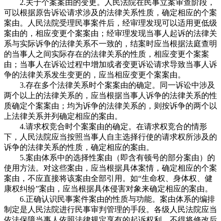
2.关于个案案由的变更。人民法院在民事立案审查阶段，
可以根据原告诉讼请求涉及的法律关系性质，确定相应的个案
案由。人民法院受理民事案件后，经审理发现可以适用更低级
案由的，相应变更个案案由；经审理发现当事人起诉的法律关
系与实际诉争的法律关系不一致的，结案时应当根据法庭查明
的当事人之间实际存在的法律关系的性质，相应变更个案案
由；当事人在诉讼过程中增加或者变更诉讼请求导致当事人诉
争的法律关系发生变更的，应当相应变更个案案由。
3.存在多个法律关系时个案案由的确定。同一诉讼中涉及
两个以上的法律关系的，应当根据当事人诉争的法律关系的性
质确定个案案由；均为诉争的法律关系的，则按诉争的两个以
上法律关系并列确定相应的案由。
4.请求权竞合时个案案由的确定。在请求权竞合的情形
下，人民法院应当按照当事人自主选择行使的请求权所涉及的
诉争的法律关系的性质，确定相应的案由。
5.案由体系中的选择性案由（即含有顿号的部分案由）的
使用方法。对这些案由，应当根据具体案情，确定相应的个案
案由，不应直接将该案由全部引用。如“生命权、身体权、健
康权纠纷”案由，应当根据具体侵害对象来确定相应的案由。
6.正确认识民事案件案由的性质与功能。案由体系的编排
制定是人民法院进行民事审判管理的手段。各级人民法院应当
依法保障当事人依照法律规定享有的起诉权利，不得将修改后