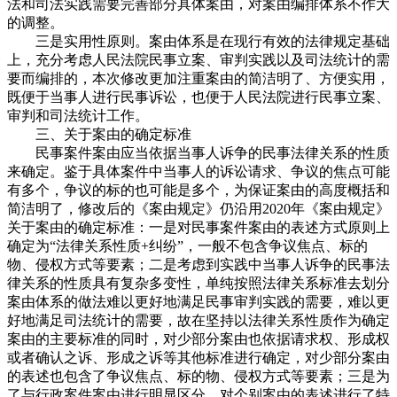
法和司法实践需要完善部分具体案由，对案由编排体系不作大
的调整。
三是实用性原则。案由体系是在现行有效的法律规定基础
上，充分考虑人民法院民事立案、审判实践以及司法统计的需
要而编排的，本次修改更加注重案由的简洁明了、方便实用，
既便于当事人进行民事诉讼，也便于人民法院进行民事立案、
审判和司法统计工作。
三、关于案由的确定标准
民事案件案由应当依据当事人诉争的民事法律关系的性质
来确定。鉴于具体案件中当事人的诉讼请求、争议的焦点可能
有多个，争议的标的也可能是多个，为保证案由的高度概括和
简洁明了，修改后的《案由规定》仍沿用2020年《案由规定》
关于案由的确定标准：一是对民事案件案由的表述方式原则上
确定为“法律关系性质+纠纷”，一般不包含争议焦点、标的
物、侵权方式等要素；二是考虑到实践中当事人诉争的民事法
律关系的性质具有复杂多变性，单纯按照法律关系标准去划分
案由体系的做法难以更好地满足民事审判实践的需要，难以更
好地满足司法统计的需要，故在坚持以法律关系性质作为确定
案由的主要标准的同时，对少部分案由也依据请求权、形成权
或者确认之诉、形成之诉等其他标准进行确定，对少部分案由
的表述也包含了争议焦点、标的物、侵权方式等要素；三是为
了与行政案件案由进行明显区分，对个别案由的表述进行了特