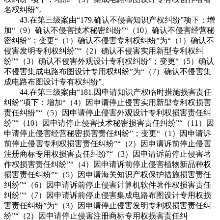
名权纠纷”。
43.在第三级案由“179.确认不侵害知识产权纠纷”项下：增
加“（9）确认不侵害技术秘密纠纷”“（10）确认不侵害经营秘
密纠纷”；变更“（1）确认不侵害专利权纠纷”为“（1）确认不
侵害发明专利权纠纷”“（2）确认不侵害实用新型专利权纠
纷”“（3）确认不侵害外观设计专利权纠纷”；变更“（5）确认
不侵害集成电路布图设计专用权纠纷”为“（7）确认不侵害集
成电路布图设计专有权纠纷”。
44.在第三级案由“181.因申请知识产权临时措施损害责任
纠纷”项下：增加“（4）因申请停止侵害实用新型专利权损害
责任纠纷”“（5）因申请停止侵害外观设计专利权损害责任纠
纷”“（10）因申请停止侵害技术秘密损害责任纠纷”“（11）因
申请停止侵害经营秘密损害责任纠纷”；变更“（1）因申请诉
前停止侵害专利权损害责任纠纷”“（2）因申请诉前停止侵害
注册商标专用权损害责任纠纷”“（3）因申请诉前停止侵害著
作权损害责任纠纷”“（4）因申请诉前停止侵害植物新品种权
损害责任纠纷”“（5）因申请海关知识产权保护措施损害责任
纠纷”“（6）因申请诉前停止侵害计算机软件著作权损害责任
纠纷”“（7）因申请诉前停止侵害集成电路布图设计专用权损
害责任纠纷”为“（3）因申请停止侵害发明专利权损害责任纠
纷”“（2）因申请停止侵害注册商标专用权损害责任纠