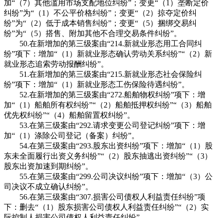
加“（7）其他滥用市场支配地位纠纷”；变更“（1）垄断定价
纠纷”为“（1）不公平价格纠纷”；变更“（2）掠夺定价纠
纷”为“（2）低于成本销售纠纷”；变更“（5）捆绑交易纠
纷”为“（5）搭售、附加其他不合理交易条件纠纷”。
50.在新增加的第三级案由“214.新就业形态用工合同纠
纷”项下：增加“（1）新就业形态确认劳动关系纠纷”“（2）新
就业形态追索劳动报酬纠纷”。
51.在新增加的第三级案由“215.新就业形态社会保险纠
纷”项下：增加“（1）新就业形态工伤保险待遇纠纷”。
52.在新增加的第三级案由“272.船舶物权纠纷”项下：增
加“（1）船舶所有权纠纷”“（2）船舶抵押权纠纷”“（3）船舶
优先权纠纷”“（4）船舶留置权纠纷”。
53.在第三级案由“292.请求变更公司登记纠纷”项下：增
加“（1）涤除公司登记（备案）纠纷”。
54.在第三级案由“293.股东出资纠纷”项下：增加“（1）股
东未全面履行出资义务纠纷”“（2）股东抽逃出资纠纷”“（3）
股东出资加速到期纠纷”。
55.在第三级案由“299.公司决议纠纷”项下：增加“（3）公
司决议不成立确认纠纷”。
56.在第三级案由“307.损害公司债权人利益责任纠纷”项
下：删去“（1）股东损害公司债权人利益责任纠纷”“（2）实
际控制人损害公司债权人利益责任纠纷”。