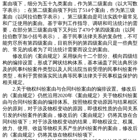
案由项下，细分为五十九类案由，作为第二级案由（以大写数
字表示）；在第二级案由项下列出了514个案由，作为第三级
案由（以阿拉伯数字表示）。第三级案由是司法实践中最常见
和广泛使用的案由。基于审判工作指导、调研和司法统计的需
要，在部分第三级案由项下又列出了470个第四级案由（以阿
拉伯数字加小括号表示）。基于民事法律关系的复杂性，不可
能穷尽所有第四级案由，目前所列的第四级案由只是一些典型
的、常见的或者为了司法统计需要而设立的案由。
修改后的《案由规定》采用纵向十二个部分、横向四级结
构的编排设置，形成了网状结构体系，基本涵盖了民法典所涉
及的民事纠纷案件类型以及人民法院当前受理的民事纠纷案件
类型，有利于贯彻落实民法典等民事法律关于民事权益保护的
相关规定。
2.关于物权纠纷案由与合同纠纷案由的编排设置。修改后
的《案由规定》仍然沿用2020年《案由规定》关于物权纠纷案
由与合同纠纷案由的编排体系。按照物权变动原因与结果相区
分的原则，对于涉及物权变动的原因，即债权性质的合同关系
引发的纠纷案件的案由，修改后的《案由规定》仍将其放在合
同纠纷项下；对于涉及物权变动的结果，即物权设立、权属、
效力、使用、收益等物权关系产生的纠纷案件的案由，修改后
的《案由规定》仍将其放在物权纠纷项下。