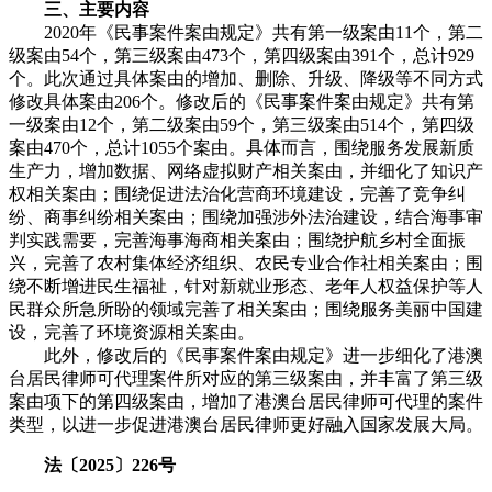
三、主要内容
2020年《民事案件案由规定》共有第一级案由11个，第二
级案由54个，第三级案由473个，第四级案由391个，总计929
个。此次通过具体案由的增加、删除、升级、降级等不同方式
修改具体案由206个。修改后的《民事案件案由规定》共有第
一级案由12个，第二级案由59个，第三级案由514个，第四级
案由470个，总计1055个案由。具体而言，围绕服务发展新质
生产力，增加数据、网络虚拟财产相关案由，并细化了知识产
权相关案由；围绕促进法治化营商环境建设，完善了竞争纠
纷、商事纠纷相关案由；围绕加强涉外法治建设，结合海事审
判实践需要，完善海事海商相关案由；围绕护航乡村全面振
兴，完善了农村集体经济组织、农民专业合作社相关案由；围
绕不断增进民生福祉，针对新就业形态、老年人权益保护等人
民群众所急所盼的领域完善了相关案由；围绕服务美丽中国建
设，完善了环境资源相关案由。
此外，修改后的《民事案件案由规定》进一步细化了港澳
台居民律师可代理案件所对应的第三级案由，并丰富了第三级
案由项下的第四级案由，增加了港澳台居民律师可代理的案件
类型，以进一步促进港澳台居民律师更好融入国家发展大局。
法〔2025〕226号