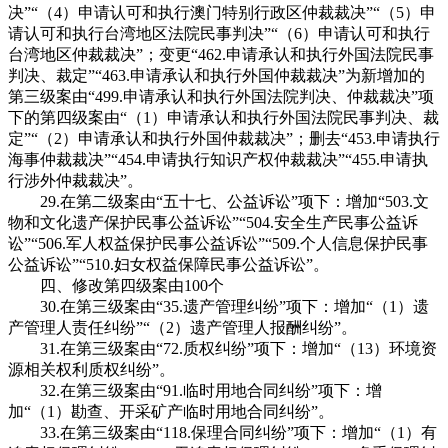
决”“（4）申请认可和执行澳门特别行政区仲裁裁决”“（5）申
请认可和执行台湾地区法院民事判决”“（6）申请认可和执行
台湾地区仲裁裁决”；变更“462.申请承认和执行外国法院民事
判决、裁定”“463.申请承认和执行外国仲裁裁决”为新增加的
第三级案由“499.申请承认和执行外国法院判决、仲裁裁决”项
下的第四级案由“（1）申请承认和执行外国法院民事判决、裁
定”“（2）申请承认和执行外国仲裁裁决”；删去“453.申请执行
海事仲裁裁决”“454.申请执行知识产权仲裁裁决”“455.申请执
行涉外仲裁裁决”。
29.在第二级案由“五十七、公益诉讼”项下：增加“503.文
物和文化遗产保护民事公益诉讼”“504.安全生产民事公益诉
讼”“506.军人权益保护民事公益诉讼”“509.个人信息保护民事
公益诉讼”“510.妇女权益保障民事公益诉讼”。
四、修改第四级案由100个
30.在第三级案由“35.遗产管理纠纷”项下：增加“（1）遗
产管理人责任纠纷”“（2）遗产管理人报酬纠纷”。
31.在第三级案由“72.质权纠纷”项下：增加“（13）环境资
源相关权利质权纠纷”。
32.在第三级案由“91.临时用地合同纠纷”项下：增
加“（1）勘查、开采矿产临时用地合同纠纷”。
33.在第三级案由“118.保理合同纠纷”项下：增加“（1）有