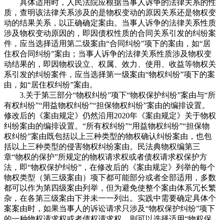
具体适用时，人民法院应根据当事人诉争的法律关系的性
质，查明该法律关系涉及的是物权变动的原因关系还是物权变
动的结果关系，以正确确定案由。当事人诉争的法律关系性质
涉及物权变动原因的，即因债权性质的合同关系引发的纠纷案
件，应当选择适用第二级案由“合同纠纷”项下的案由，如“居
住权合同纠纷”案由；当事人诉争的法律关系性质涉及物权变
动结果的，即因物权设立、权属、效力、使用、收益等物权关
系引发的纠纷案件，应当选择第一级案由“物权纠纷”项下的案
由，如“居住权纠纷”案由。
3.关于第三部分“物权纠纷”项下“物权保护纠纷”案由与“所
有权纠纷”“用益物权纠纷”“担保物权纠纷”案由的编排设置。
修改后的《案由规定》仍然沿用2020年《案由规定》关于物权
纠纷案由的编排设置。“所有权纠纷”“用益物权纠纷”“担保物
权纠纷”案由既包括以上三种类型的物权确认纠纷案由，也包
括以上三种类型的侵害物权纠纷案由。民法典物权编第三
章“物权的保护”所规定的物权请求权或者债权请求权保护方
法，即“物权保护纠纷”，在修改后的《案由规定》列举的每个
物权类型（第三级案由）项下都可能部分或者全部适用，多数
都可以作为第四级案由列举，但为避免使整个案由体系冗长繁
杂，在各第三级案由下并未一一列出。实践中需要确定具体个
案案由时，如果当事人的诉讼请求只涉及“物权保护纠纷”项下
的一种物权请求权或者债权请求权，则可以选择适用“物权保