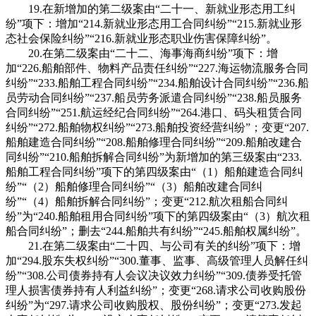
19.在新增加的第二级案由“二十一、新就业形态用工纠
纷”项下：增加“214.新就业形态用工合同纠纷”“215.新就业形
态社会保险纠纷”“216.新就业形态职业伤害保障纠纷”。
20.在第二级案由“二十二、海事海商纠纷”项下：增
加“226.船舶部件、物料产品责任纠纷”“227.海运物流服务合同
纠纷”“233.船舶工程合同纠纷”“234.船舶设计合同纠纷”“236.船
员劳动合同纠纷”“237.船员劳务派遣合同纠纷”“238.船员服务
合同纠纷”“251.航运经纪合同纠纷”“264.港口、码头租赁合同
纠纷”“272.船舶物权纠纷”“273.船舶投资经营纠纷”；变更“207.
船舶建造合同纠纷”“208.船舶修理合同纠纷”“209.船舶改建合
同纠纷”“210.船舶拆解合同纠纷”为新增加的第三级案由“233.
船舶工程合同纠纷”项下的第四级案由“（1）船舶建造合同纠
纷”“（2）船舶修理合同纠纷”“（3）船舶改建合同纠
纷”“（4）船舶拆解合同纠纷”；变更“212.航次租船合同纠
纷”为“240.船舶租用合同纠纷”项下的第四级案由“（3）航次租
船合同纠纷”；删去“244.船舶共有纠纷”“245.船舶权属纠纷”。
21.在第二级案由“二十四、与公司有关的纠纷”项下：增
加“294.股东失权纠纷”“300.董事、监事、高级管理人员解任纠
纷”“308.公司债券持有人会议决议效力纠纷”“309.债券受托管
理人损害债券持有人利益纠纷”；变更“268.请求公司收购股份
纠纷”为“297.请求公司收购股权、股份纠纷”；变更“273.发起