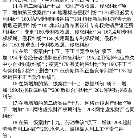
14.在第二级案由“十四、知识产权权属、侵权纠纷”项
下：增加第三级案由“166.地理标志侵权纠纷”“170.标准必要专
利纠纷”“180.药品专利链接纠纷”“184.植物新品种权宣告无效
后返还费用纠纷”“185.集成电路布图设计专有权撤销后返还费
用纠纷”；变更“160.专利权权属、侵权纠纷”为“167.发明专利
权权属、侵权纠纷”“168.实用新型专利权权属、侵权纠
纷”“169.外观设计专利权权属、侵权纠纷”。
15.在第二级案由“十五、不正当竞争纠纷”项下：增
加“194.平台经营者强制低价销售纠纷”“195.滥用优势地位拖欠
中小企业账款纠纷”；变更“179.有奖销售纠纷”为“190.不正当
有奖销售纠纷”；删去“177.低价倾销不正当竞争纠纷”“178.捆
绑销售不正当竞争纠纷”。
16.在新增加的第二级案由“十七、数据纠纷”项下：增
加“199.数据权属纠纷”“200.数据合同纠纷”“201.侵害数据权益
纠纷”。
17.在新增加的第二级案由“十八、网络虚拟财产纠纷”项
下：增加“202.网络虚拟财产权属纠纷”“203.网络虚拟财产合同
纠纷”。
18.在第二级案由“十九、劳动争议”项下：增加“208.超龄
劳动者用工纠纷”“209.承包人、被挂靠人用工主体责任纠
纷”。