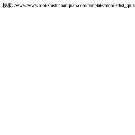
模板: /www/wwwroot/zhishichanquan.com/template/mobile/list_q