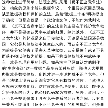
这种做法过于简单，法院之所以采用《反不正当竞争法》
这一抽象的原则来解决数据争议，一个重要的原因是现在
缺乏数据确权和保护的立法。虽然“数据二十条”明确提出
了确权，但是这仅是一个政治性文件，不能作为裁判依
据。《反不正当竞争法》的立法目的主要在于维护竞争秩
序，并不是要确认民事权益的归属。除此以外，《反不正
当竞争法》的起源是来自于侵权法。无论是在法国还是德
国，它都是从侵权法中派生出来的。而认定不正当竞争行
为前提是它侵害了受害人某种权益。认定搭便车或者不劳
而获必须以侵权为前提，如果不构成侵权就不构成搭便
车，就是合理利用的问题。如果淘宝已经确认对他制作
的“生意参谋”这一数据产品享有某种权益，那他人大规模
爬取就是数据侵权。所以才进一步说构成不正当竞争。但
是当法律上没有认定淘宝对它享有权益的时候，当然他人
有权来大规模爬取。这时候就是合理使用。因此，即便认
定搭便车的行为，也必须以确权为前提。另外，适用反不
正当竞争规则仅限于具有竞争关系的经营者之间。没有竞
争关系不能适用《反不正当竞争法》的相关规定。但是事