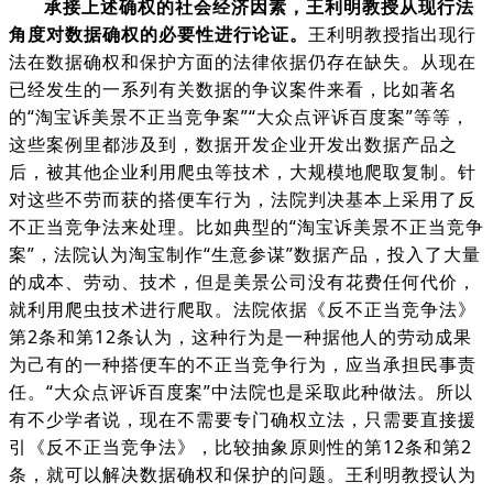
承接上述确权的社会经济因素，王利明教授从现行法
角度对数据确权的必要性进行论证。
王利明教授指出现行
法在数据确权和保护方面的法律依据仍存在缺失。从现在
已经发生的一系列有关数据的争议案件来看，比如著名
的“淘宝诉美景不正当竞争案”“大众点评诉百度案”等等，
这些案例里都涉及到，数据开发企业开发出数据产品之
后，被其他企业利用爬虫等技术，大规模地爬取复制。针
对这些不劳而获的搭便车行为，法院判决基本上采用了反
不正当竞争法来处理。比如典型的“淘宝诉美景不正当竞争
案”，法院认为淘宝制作“生意参谋”数据产品，投入了大量
的成本、劳动、技术，但是美景公司没有花费任何代价，
就利用爬虫技术进行爬取。法院依据《反不正当竞争法》
第2条和第12条认为，这种行为是一种据他人的劳动成果
为己有的一种搭便车的不正当竞争行为，应当承担民事责
任。“大众点评诉百度案”中法院也是采取此种做法。所以
有不少学者说，现在不需要专门确权立法，只需要直接援
引《反不正当竞争法》，比较抽象原则性的第12条和第2
条，就可以解决数据确权和保护的问题。王利明教授认为