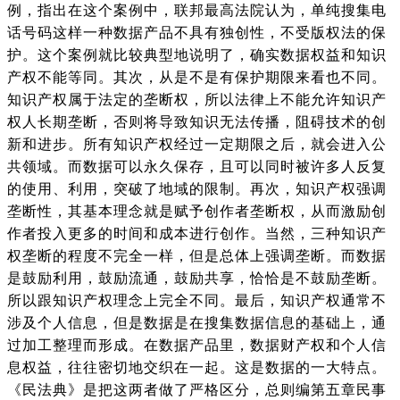
例，指出在这个案例中，联邦最高法院认为，单纯搜集电
话号码这样一种数据产品不具有独创性，不受版权法的保
护。这个案例就比较典型地说明了，确实数据权益和知识
产权不能等同。其次，从是不是有保护期限来看也不同。
知识产权属于法定的垄断权，所以法律上不能允许知识产
权人长期垄断，否则将导致知识无法传播，阻碍技术的创
新和进步。所有知识产权经过一定期限之后，就会进入公
共领域。而数据可以永久保存，且可以同时被许多人反复
的使用、利用，突破了地域的限制。再次，知识产权强调
垄断性，其基本理念就是赋予创作者垄断权，从而激励创
作者投入更多的时间和成本进行创作。当然，三种知识产
权垄断的程度不完全一样，但是总体上强调垄断。而数据
是鼓励利用，鼓励流通，鼓励共享，恰恰是不鼓励垄断。
所以跟知识产权理念上完全不同。最后，知识产权通常不
涉及个人信息，但是数据是在搜集数据信息的基础上，通
过加工整理而形成。在数据产品里，数据财产权和个人信
息权益，往往密切地交织在一起。这是数据的一大特点。
《民法典》是把这两者做了严格区分，总则编第五章民事