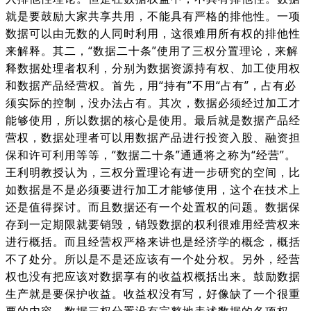
就是要鼓励大家共享共用，不能具有严格的排他性。一项
数据可以由无数的人同时利用，这很难用所有权的排他性
来解释。其二，“数据二十条”使用了三权分置理论，来解
释数据处理者权利，分别为数据资源持有权、加工使用权
和数据产品经营权。首先，用“持有”不用“占有”，占有必
须实际的控制，没办法占有。其次，数据必须经过加工才
能够使用，所以数据的核心是使用。最后就是数据产品经
营权，数据处理者可以用数据产品进行投资入股、融资担
保和许可利用等等，“数据二十条”通通将之称为“经营”。
王利明教授认为，三权分置理论有进一步研究的空间，比
如数据是不是必须要进行加工才能够使用，这个在技术上
还是值得探讨。而且数据还有一个处置权的问题。数据保
存到一定期限就要销毁，销毁数据的权利很难用经营权来
进行概括。而且经营权严格来讲也是经济学的概念，概括
不了处分。所以是不是还应该有一个处分权。另外，经营
权也没有把应该对数据享有的收益权概括出来。鼓励数据
生产就是要保护收益。收益权没有写，好像缺了一个很重
要的内容。数据三权分置没有完整地表述数据的各项权