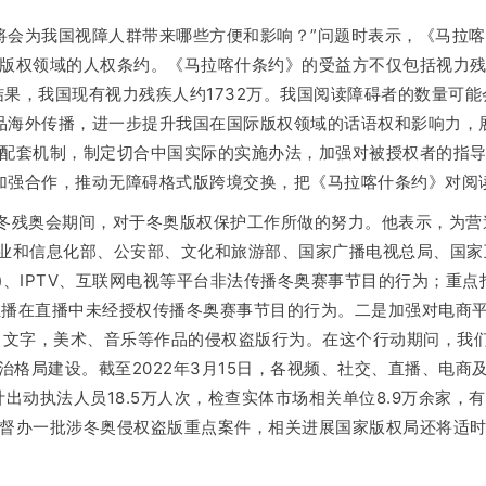
将会为我国视障人群带来哪些方便和影响？”问题时表示，《马拉
版权领域的人权条约。《马拉喀什条约》的受益方不仅包括视力
果，我国现有视力残疾人约1732万。我国阅读障碍者的数量可
品海外传播，进一步提升我国在国际版权领域的话语权和影响力，
配套机制，制定切合中国实际的实施办法，加强对被授权者的指
加强合作，推动无障碍格式版跨境交换，把《马拉喀什条约》对阅
、冬残奥会期间，对于冬奥版权保护工作所做的努力。他表示，为
同工业和信息化部、公安部、文化和旅游部、国家广播电视总局、国
P)、IPTV、互联网电视等平台非法传播冬奥赛事节目的行为；重
播在直播中未经授权传播冬奥赛事节目的行为。二是加强对电商平台
文字，美术、音乐等作品的侵权盗版行为。在这个行动期问，我们
格局建设。截至2022年3月15日，各视频、社交、直播、电
门共计出动执法人员18.5万人次，检查实体市场相关单位8.9万余
督办一批涉冬奥侵权盗版重点案件，相关进展国家版权局还将适