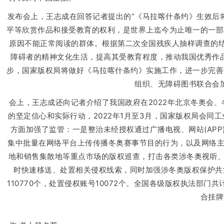
发布会上，王志成在回答记者提出的“《马拉喀什条约》生效后
平等欣赏作品和接受教育的权利，是世界上迄今为止唯一的一部
原因不能正常阅读的群体。根据第二次全国残疾人抽样调查的结
障碍者的精神文化生活，提高其受教育程度，推动我国优秀作
步，国家版权局将做好《马拉喀什条约》实施工作，进一步完善
组织、无障碍图书联合会
会上，王志成还向记者介绍了我国政府在2022年北京冬奥会
的坚定信心和实际行动，2022年1月至3月，国家版权局会
方面加强了监管：一是整治未经授权通过广播电视、网站(AP
集中批量在网络平台上传传播冬奥赛事节目的行为，以及网络主
地和销售集散地等重点市场的版权巡查，打击各类涉冬奥视听、
时快速移送、处置相关侵权线索，同时加强涉冬奥版权保护共治
110770个，处置侵权账号10072个。全国各级版权执法部
合挂牌