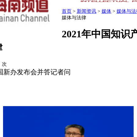
首页
>
新闻资讯
>
媒体
>
媒体与法
媒体与法律
2021年中国知
律
：
次
席国新办发布会并答记者问