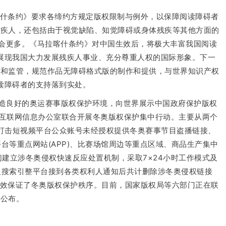
喀什条约》要求各缔约方规定版权限制与例外，以保障阅读障碍者
残疾人，还包括由于视觉缺陷、知觉障碍或身体残疾等其他方面的
能会更多。《马拉喀什条约》对中国生效后，将极大丰富我国阅读
展现我国大力发展残疾人事业、充分尊重人权的国际形象。下一
导和监管，规范作品无障碍格式版的制作和提供，与世界知识产权
读障碍者的支持落到实处。
营造良好的奥运赛事版权保护环境，向世界展示中国政府保护版权
家互联网信息办公室联合开展冬奥版权保护集中行动。主要从两个
点打击短视频平台公众账号未经授权提供冬奥赛事节目盗播链接、
等重点网站(APP)、比赛场馆周边等重点区域、商品生产集中
建立涉冬奥侵权快速反应处置机制，采取7×24小时工作模式及
商及搜索引整平台接到各类权利人通知后共计删除涉冬奥侵权链接
家，有效保证了冬奥版权保护秩序。目前，国家版权局等六部门正在联
时公布。