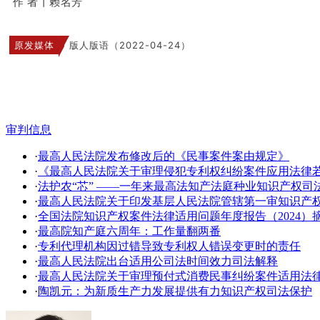
作 者丨赖名芳
原发媒体
版人版语（2022-04-24）
审判信息
·
最高人民法院发布修改后的《民事案件案由规定》
·
《最高人民法院关于审理侵犯专利权纠纷案件应用法律
·
法护农“芯” ——一年来最高法知产法庭种业知识产权司
·
​最高人民法院关于印发基层人民法院管辖第一审知识产
·
全国法院知识产权案件法律适用问题年度报告（2024）
·
最高院知产庭六周年：工作量翻两番
·
专利代理机构因过错导致专利权人错误变更时的责任
·
最高人民法院出台适用公司法时间效力司法解释
·
最高人民法院关于审理预付式消费民事纠纷案件适用法
·
陶凯元：为新质生产力发展提供有力知识产权司法保护