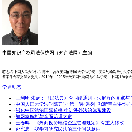
中国知识产权司法保护网（知产法网）主编
蒋志培 中国人民大学法学博士，曾在英国伯明翰大学法学院、美国约翰马歇尔法
督案件专家委员会委员，2014年、2015年受美国约翰马歇尔法学院、中国驻加拿
学界动态
·
王利明 朱虎：《民法典》合同编通则司法解释的亮点与创新
·
中国人民大学法学院开学​“第一课”系列 | 张新宝主讲“
·
强化中国法治国际传播 推进涉外法治体系建设
·
知网案解析与全面治理之道
·
王春晖：《外商投资电信企业管理规定》有重大修改
·
孙宪忠：我学习研究民法的三个问题意识