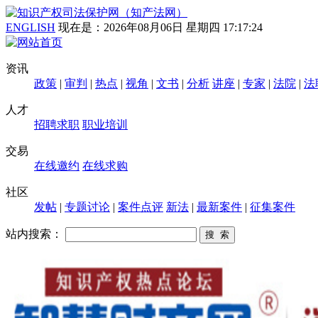
ENGLISH
现在是：
2026年08月06日 星期四 17:17:24
资讯
政策
|
审判
|
热点
|
视角
|
文书
|
分析
讲座
|
专家
|
法院
|
法
人才
招聘求职
职业培训
交易
在线邀约
在线求购
社区
发帖
|
专题讨论
|
案件点评
新法
|
最新案件
|
征集案件
站内搜索：