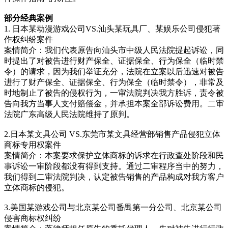
部分经典案例
1. 日本某动漫游戏公司VS.汕头某玩具厂、某娱乐公司侵犯著
作权纠纷案件
案情简介：我们代表原告向汕头市中级人民法院提起诉讼，同
时提出了对被告进行财产保全、证据保全、行为保全（临时禁
令）的请求，因为我们举证充分，法院在立案以后迅速对被告
进行了财产保全、证据保全、行为保全（临时禁令），非常及
时地制止了被告的侵权行为，一审法院判决我方胜诉，责令被
告向我方当事人支付赔偿金，并承担本案全部诉讼费用。二审
法院广东高级人民法院维持了原判。
2.日本某文具公司 VS.东莞市某文具经营部销售产品侵犯立体
商标专用权案件
案情简介：本案要求保护立体商标的诉求在行政查处阶段和民
事诉讼一审阶段都没有得到支持。通过二审程序当中的努力，
我们得到二审法院判决，认定被告销售的产品构成对我方客户
立体商标的侵犯。
3.美国某游戏公司与北京某公司番禺第一分公司、北京某公司
侵害商标权纠纷