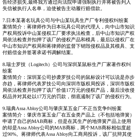
告经济损失,最终我方通过向法院申请强制执行并将被告列入
失信被执行人名单，迫使被告主动履行赔偿款。
7.日本某著名玩具公司与中山某玩具生产厂专利侵权纠纷案
案情简介：蒋律师作为日本玩具公司的代理人，向中山市知识
产权局投诉中山某侵权工厂要求执法检查，后中山市知识产权
局依法检查并扣押了该厂的侵权产品和模具，最后以侵权厂在
中山市知识产权局和蒋律师的监督下销毁侵权品及其模具、支
付赔偿金并签署承诺书调解结案。
8.瑞士罗技（Logitech）公司与深圳某鼠标生产厂家著作权纠
纷案
案情简介：深圳某公司抄袭罗技公司的鼠标设计可以说是亦步
亦趋，蒋律师代表罗技公司向深圳市版权局投诉，深圳市版权
局依法检查并扣押了该厂价值17万元的侵权产品，最后没收侵
权品并对其处以17万元的罚款，彻底遏制了该厂的侵权行为。
9.瑞典Assa Abloy公司与肇庆某五金厂不正当竞争纠纷案
案情简介：肇庆市某五金厂在五金类产品上（不包括地弹簧）
申请了自己的MAB商标，但是在其生产的地弹簧产品上使用
的却是Assa Abloy公司的MAB商标，两个MAB商标相似度超
过90%。蒋律师代表Assa Abloy向工商局投诉，该厂抗辩其使