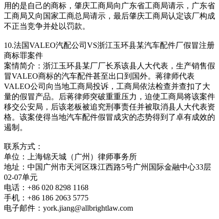
用的是自己的商标，肇庆工商局向广东省工商局请示，广东省
工商局又向国家工商总局请示，最后肇庆工商局认定该厂构成
不正当竞争并处以罚款。
10.法国VALEO汽配公司VS浙江玉环县某汽车配件厂假冒注册
商标罪案件
案情简介：浙江玉环县某厂厂长系该县人大代表，生产销售假
冒VALEO商标的汽车配件甚至出口到国外。蒋律师代表
VALEO公司向当地工商局投诉，工商局依法检查并查扣了大
量的假冒产品。后蒋律师突破重重压力，迫使工商局将该案件
移交公安局，后该老板被追究刑事责任并被取消县人大代表资
格。该案使得当地汽车配件假冒成灾的态势得到了卓有成效的
遏制。
联系方式：
单位：上海锦天城（广州）律师事务所
地址：中国广州市天河区珠江西路5号广州国际金融中心33层
02-07单元
电话：+86 020 8298 1168
手机：+86 186 2063 5775
电子邮件：york.jiang@allbrightlaw.com