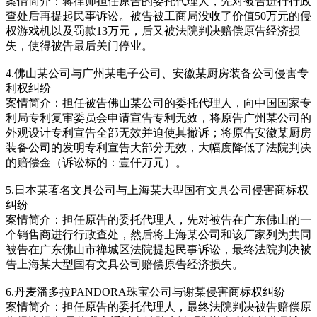
案情简介：蒋律师担任原告的委托代理人，先对被告进行行政
查处后再提起民事诉讼。被告被工商局没收了价值50万元的侵
权游戏机以及罚款13万元，后又被法院判决赔偿原告经济损
失，使得被告最后关门停业。
4.佛山某公司与广州某电子公司、安徽某厨房装备公司侵害专
利权纠纷
案情简介：担任被告佛山某公司的委托代理人，向中国国家专
利局专利复审委员会申请宣告专利无效，将原告广州某公司的
外观设计专利宣告全部无效并迫使其撤诉；将原告安徽某厨房
装备公司的发明专利宣告大部分无效，大幅度降低了法院判决
的赔偿金（诉讼标的：壹仟万元）。
5.日本某著名文具公司与上海某大型国有文具公司侵害商标权
纠纷
案情简介：担任原告的委托代理人，先对被告在广东佛山的一
个销售商进行行政查处，然后将上海某公司和该厂家列为共同
被告在广东佛山市禅城区法院提起民事诉讼，最终法院判决被
告上海某大型国有文具公司赔偿原告经济损失。
6.丹麦潘多拉PANDORA珠宝公司与谢某侵害商标权纠纷
案情简介：担任原告的委托代理人，最终法院判决被告赔偿原