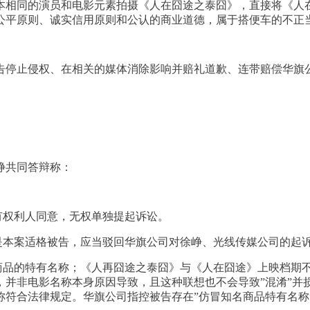
本相同的演员和电影元素拍摄《人在囧途之泰囧》，直接将《人
公平原则、诚实信用原则和公认的商业道德，属于搭便车的不正
告停止侵权、在相关的媒体消除影响并赔礼道歉、连带赔偿华旗
峥共同答辩称：
有权利人同意，无权单独提起诉讼。
是本案适格被告，应当驳回华旗公司对徐峥、光线传媒公司的起
名商品的特有名称；《人再囧途之泰囧》与《人在囧途》上映档期
，并非电影名称本身原因导致，且这种联想也不会导致”混淆”并
称符合法律规定。华旗公司指控被告存在”仿冒知名商品特有名称