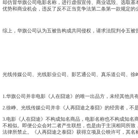
却仿冒华旗公司电影名称，进行虚假宣传、商业诋毁、选取基
优势和商业机会，违反了反不正当竞争法第二条第一款规定的
综上，华旗公司认为五被告构成共同侵权，请求法院判令五被
一审被告辩称
光线传媒公司、光线影业公司、影艺通公司、真乐道公司、徐
1.华旗公司并非电影《人在囧途》的唯一出品方，未经其他共
2.徐峥、光线传媒公司并非《人再囧途之泰囧》的经营者，不
3.电影《人在囧途》不构成知名商品，电影名称也不构成知
不相似。即便公众会对二者产生联想，也是由于主演相同所致
法律所禁止。《人再囧途之泰囧》获得立项及公映许可，其名