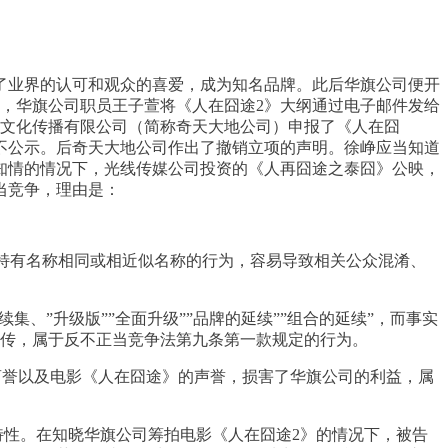
得了业界的认可和观众的喜爱，成为知名品牌。此后华旗公司便开
日，华旗公司职员王子萱将《人在囧途2》大纲通过电子邮件发给
视文化传播有限公司（简称奇天大地公司）申报了《人在囧
不公示。后奇天大地公司作出了撤销立项的声明。徐峥应当知道
司不知情的情况下，光线传媒公司投资的《人再囧途之泰囧》公映，
当竞争，理由是：
途”特有名称相同或相近似名称的行为，容易导致相关公众混淆、
集、”升级版””全面升级””品牌的延续””组合的延续”，而事实
宣传，属于反不正当竞争法第九条第一款规定的行为。
商誉以及电影《人在囧途》的声誉，损害了华旗公司的利益，属
特性。在知晓华旗公司筹拍电影《人在囧途2》的情况下，被告