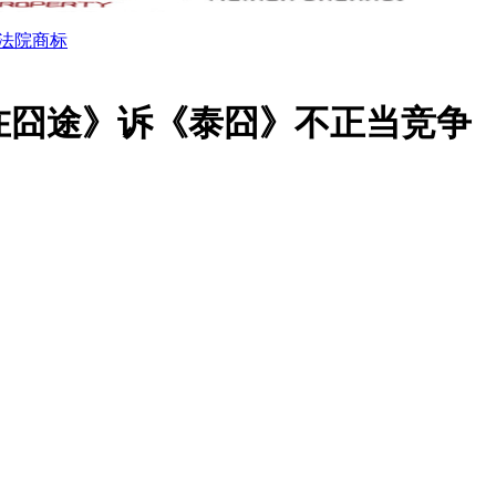
法院商标
在囧途》诉《泰囧》不正当竞争