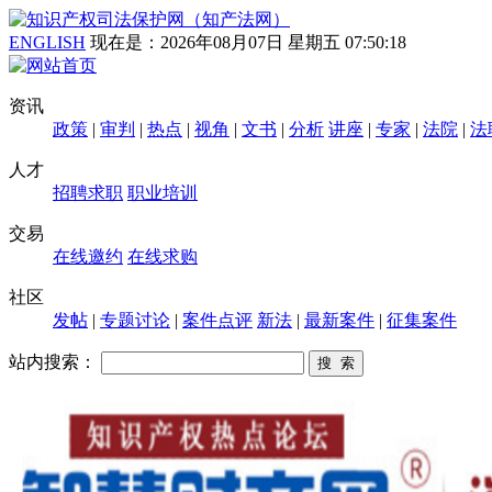
ENGLISH
现在是：
2026年08月07日 星期五 07:50:19
资讯
政策
|
审判
|
热点
|
视角
|
文书
|
分析
讲座
|
专家
|
法院
|
法
人才
招聘求职
职业培训
交易
在线邀约
在线求购
社区
发帖
|
专题讨论
|
案件点评
新法
|
最新案件
|
征集案件
站内搜索：