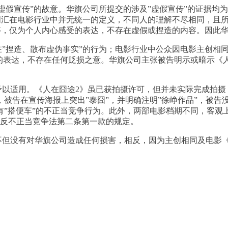
”虚假宣传”的故意。华旗公司所提交的涉及”虚假宣传”的证据
这些词汇在电影行业中并无统一的定义，不同人的理解不尽相同，
续”等，仅为个人内心感受的表达，不存在虚假或捏造的内容。因此
在”捏造、散布虚伪事实”的行为；电影行业中公众因电影主创相
的表达，不存在任何贬损之意。华旗公司主张被告明示或暗示《人
予以适用。《人在囧途2》虽已获拍摄许可，但并未实际完成拍摄
被告在宣传海报上突出”泰囧”，并明确注明”徐峥作品”，被告
有”搭便车”的不正当竞争行为。此外，两部电影档期不同，客观
反反不正当竞争法第二条第一款的规定。
，不但没有对华旗公司造成任何损害，相反，因为主创相同及电影