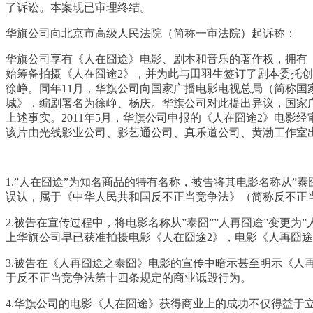
了诉讼。本案现已审理终结。
华旗公司向北京市高级人民法院（简称一审法院）起诉称：
华旗公司享有《人在囧途》电影、剧本和音乐的著作权，拥有《
始筹备拍摄《人在囧途2》，并为此与田羽生签订了剧本委托创
徐峥。同年11月，华旗公司向国家广播电影电视总局（简称国
城》，编剧署名为徐峥、杨庆。华旗公司对此提出异议，国家
上述事实。2011年5月，华旗公司申报的《人在囧途2》电影
该片由光线影业公司、影艺通公司、真乐道公司、黄渤工作室
1.”人在囧途”为知名商品的特有名称，被告将其电影名称从”
误认，属于《中华人民共和国反不正当竞争法》（简称反不正
2.被告在宣传过程中，将电影名称从”泰囧””人再囧途”变更为
上华旗公司早已获准拍摄电影《人在囧途2》，电影《人再囧
3.被告在《人再囧途之泰囧》电影的宣传中暗示甚至明示《人
于反不正当竞争法第十四条规定的商业诋毁行为。
4.华旗公司的电影《人在囧途》获得商业上的成功不仅得益于