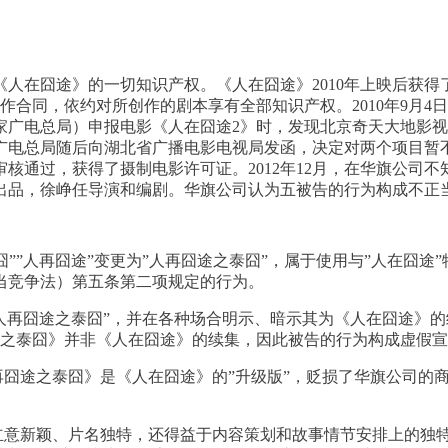
人在囧途》的一切知识产权。《人在囧途》2010年上映后获
作合同，依约对所创作的剧本享有全部知识产权。2010年9月4
家广电总局）申报电影《人在囧途2》时，发现北京奇天大地影
广电总局随后向湖北省广播电影电视局发函，决定对两个项目暂
经审核通过，获得了摄制电影许可证。2012年12月，在华旗公
出品，徐峥任导演和编剧。华旗公司认为五被告的行为构成不正
泰囧””人再囧途”变更为”人再囧途之泰囧”，属于使用与”人在囧
当竞争法）第五条第二项规定的行为。
”人再囧途之泰囧”，并在各种场合明示、暗示其为《人在囧途》的续
途之泰囧》并非《人在囧途》的续集，因此被告的行为构成虚假
再囧途之泰囧》是《人在囧途》的”升级版”，贬损了华旗公司的
立意新颖、片名独特，还得益于内容策划和故事情节安排上的独