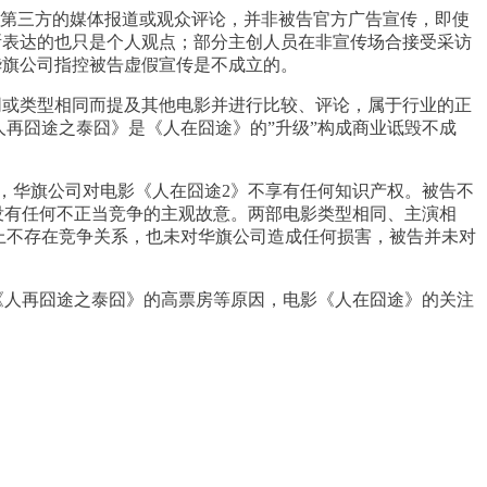
均为第三方的媒体报道或观众评论，并非被告官方广告宣传，即使
且所表达的也只是个人观点；部分主创人员在非宣传场合接受采访
华旗公司指控被告虚假宣传是不成立的。
同或类型相同而提及其他电影并进行比较、评论，属于行业的正
再囧途之泰囧》是《人在囧途》的”升级”构成商业诋毁不成
，华旗公司对电影《人在囧途2》不享有任何知识产权。被告不
没有任何不正当竞争的主观故意。两部电影类型相同、主演相
上不存在竞争关系，也未对华旗公司造成任何损害，被告并未对
《人再囧途之泰囧》的高票房等原因，电影《人在囧途》的关注