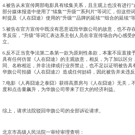
4.被告从未宣传两部电影具有续集关系，且主观上也没有进行
部分媒体报道中使用了”续集””升级””系列片”等词汇，但
时提及《人在囧途》使用的”升级””品牌的延续””组合的延
5.被告在官方宣传中既没有恶意诋毁华旗公司的故意，也不存
常反应，”升级”等词汇表达系主创人员在非宣传场合内心感受
立。
6.反不正当竞争法第二条第一款为原则性条款，本案不应直接
具有任何仿冒《人在囧途》的主观故意，相反，为了加以区分，
同、名称相近，并非法律或行业所禁止，也不足以证明被告具
华旗公司拍摄《人在囧途2》造成任何妨碍，因此被告并未违
7.电影《人再囧途之泰囧》获得高票房与《人在囧途》无关
度和点击量飙升，为华旗公司带来了巨大的经济利益。
综上，请求法院驳回华旗公司的全部诉讼请求。
北京市高级人民法院一审经审理查明：