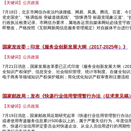
【关键词】公共政策
7
月
18
日，北京市网信办依法约谈搜狐、网易、凤凰、腾讯、百度、今日头
党史国史”、“格调低俗 突破道德底线”、“惊悚诱导 标题党现象泛滥”
行政执法检查记录。市网信办要求，属地各运营自媒体网站必须坚守政
即整改，严格按照《互联网新闻信息服务管理规定》对自媒体平台进行
国家发改委：印发《服务业创新发展大纲（2017-2025
年）》
【关键词】公共政策
7
月
21
日消息，国家发展改革委已正式印发《服务业创新发展大纲（
20
全知识产权保护、信息安全、社会组织管理、统计等制度。在健全知识
电子商务等领域知识产权保护规则；简化优化知识产权审查和注册流程
国家邮政局：发布《快递行业信用管理暂行办法（征求意见稿
【关键词】公共政策
7
月
19
日消息，国家邮政局近期研究起草《快递行业信用管理暂行办法
(
或者使用寄递服务信息累计
500
条以上的，属于严重失信行为，年度信
作。快递行业信用评定委员会对快递企业、从业人员信用进行的周期性