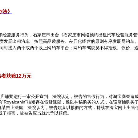
办法》
车经营服务行为，石家庄市出台《石家庄市网络预约出租汽车经营服务管
度发展出租汽车，按照高品质服务、差异化经营的原则有序发展网约车
同时接入两个或两个以上网约车平台；网约车驾驶员不得拒载、议价、
者获赔12
万元
假店铺案进行一审公开宣判。法院认定，被告的售假行为，对淘宝商誉造
“
Royalcanin
”猫粮存在假货嫌疑，遂以神秘购买的方式，在该店铺购买
将姚某告上法庭。法院认为，被告姚某以掺假的方式，持续在淘宝网上出售
成了损害，故被告应当就此予以赔偿。