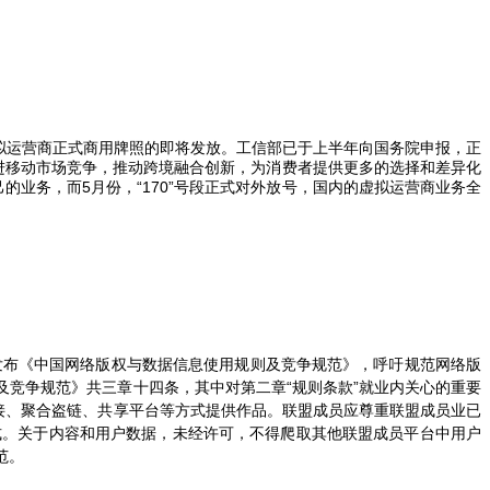
拟运营商正式商用牌照的即将发放。工信部已于上半年向国务院申报，正
进移动市场竞争，推动跨境融合创新，为消费者提供更多的选择和差异化
己的业务，而
5
月份，“
170
”号段正式对外放号，国内的虚拟运营商业务全
发布《中国网络版权与数据信息使用规则及竞争规范》，呼吁规范网络版
竞争规范》共三章十四条，其中对第二章“规则条款”就业内关心的重要
接、聚合盗链、共享平台等方式提供作品。联盟成员应尊重联盟成员业已
式。关于内容和用户数据，未经许可，不得爬取其他联盟成员平台中用户
范。