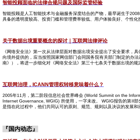
智能投顾面临的法律合规问题及国际监管经验
智能投顾是人工智能技术与金融服务深度结合的产物，最早诞生于
2008
具备的透明度较高、投资门槛和管理费率较低、用户体验良好、个性化
关于数据出境重要概念的探讨｜互联
网法律评论
《网络安全法》第一次从法律层面对数据出境安全提出了安全要求，具
向境外提供的，应当按照国家网信部门会同国务院有关部门制定的办法
南》），将进一步细化对《网络安全法》第三十七条关于数据出境的规
互联网治理，ICANN
管理权转移意味着什么？
2005
年
11
月，第二阶段信息社会世界峰会
(World Summit on the Infor
Internet Governance, WGIG)
所使用，一字未改。
WGIG
报告的第
II
部
是指在此过程中，他们共同认可的原则、规范、规则以及决议的发展和应
『国内动态』