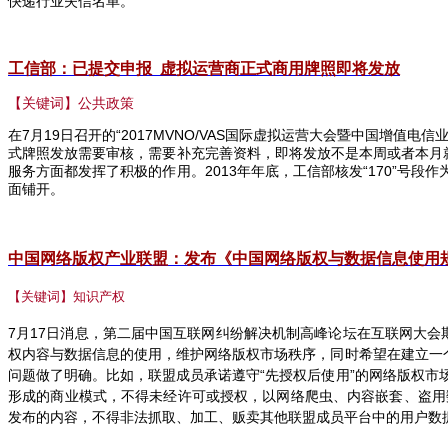
快递行业失信名单。
工信部：已提交申报
虚拟运营商正式商用牌照即将发放
【关键词】公共政策
在
7
月
19
日召开的“
2017MVNO/VAS
国际虚拟运营大会暨中国增值电信业
式牌照发放需要审核，需要补充完善资料，即将发放不是本周或者本月
服务方面都发挥了积极的作用。
2013
年年底，工信部核发“
170
”号段作
面铺开。
中国网络版权产业联盟：发布《中国网络版权与数据信息使用
【关键词】知识产权
7
月
17
日消息，第二届中国互联网纠纷解决机制高峰论坛在互联网大会
权内容与数据信息的使用，维护网络版权市场秩序，同时希望在建立一
问题做了明确。比如，联盟成员承诺遵守“先授权后使用”的网络版权
形成的商业模式，不得未经许可或授权，以网络爬虫、内容嵌套、盗用
发布的内容，不得非法抓取、加工、贩卖其他联盟成员平台中的用户数