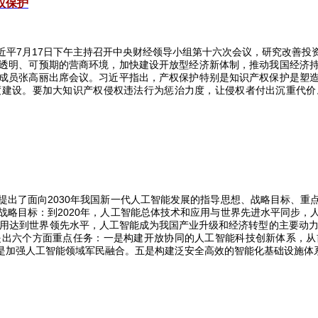
权保护
近平
7
月
17
日下午主持召开中央财经领导小组第十六次会议，研究改善投
透明、可预期的营商环境，加快建设开放型经济新体制，推动我国经济
成员张高丽出席会议。习近平指出，产权保护特别是知识产权保护是塑
度建设。要加大知识产权侵权违法行为惩治力度，让侵权者付出沉重代价
提出了面向
2030
年我国新一代人工智能发展的指导思想、战略目标、重
战略目标：到
2020
年，人工智能总体技术和应用与世界先进水平同步，
用达到世界领先水平，人工智能成为我国产业升级和经济转型的主要动
提出六个方面重点任务：一是构建开放协同的人工智能科技创新体系，从
是加强人工智能领域军民融合。五是构建泛安全高效的智能化基础设施体