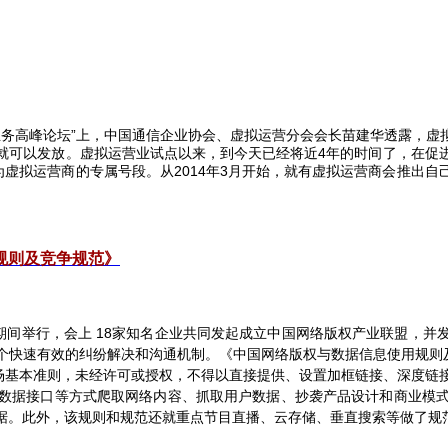
务高峰论坛”上，中国通信企业协会、虚拟运营分会会长苗建华透露，虚
就可以发放。虚拟运营业试点以来，到今天已经将近
4
年的时间了，在促
为虚拟运营商的专属号段。从
2014
年
3
月开始，就有虚拟运营商会推出自
规则及竞争规范》
期间举行，会上
18
家知名企业共同发起成立中国网络版权产业联盟，并
个快速有效的纠纷解决和沟通机制。《中国网络版权与数据信息使用规则及
市场基本准则，未经许可或授权，不得以直接提供、设置加框链接、深度链
数据接口等方式爬取网络内容、抓取用户数据、抄袭产品设计和商业模
据。此外，该规则和规范还就重点节目直播、云存储、垂直搜索等做了规