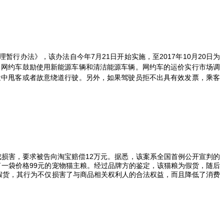
理暂行办法》，该办法自今年
7
月
21
日开始实施，至
2017
年
10
月
20
日为
。网约车鼓励使用新能源车辆和清洁能源车辆。网约车的运价实行市场调
途中甩客或者故意绕道行驶。另外，如果驾驶员拒不出具有效发票，乘客
成损害，要求被告向淘宝赔偿
12
万元。据悉，该案系全国首例公开宣判的
了一袋价格
99
元的宠物猫主粮。经过品牌方的鉴定，该猫粮为假货，随后
假货，其行为不仅损害了与商品相关权利人的合法权益，而且降低了消费