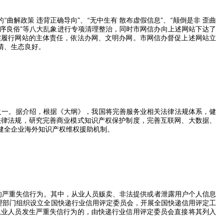
解政策 违背正确导向”、“无中生有 散布虚假信息”、“颠倒是非 歪曲
挑战公序良俗”等八大乱象进行专项清理整治，同时市网信办向上述网站下达了
实履行网站的主体责任，依法办网、文明办网。市网信办督促上述网站立
清、生态良好。
之一。据介绍，根据《大纲》，我国将完善服务业相关法律法规体系，健
法律法规，研究完善商业模式知识产权保护制度，完善互联网、大数据、
健全企业海外知识产权维权援助机制。
的严重失信行为。其中，从业人员贩卖、非法提供或者泄露用户个人信息
理部门组织设立全国快递行业信用评定委员会，开展全国快递信用评定工
从业人员发生严重失信行为的，由快递行业信用评定委员会直接将其列入