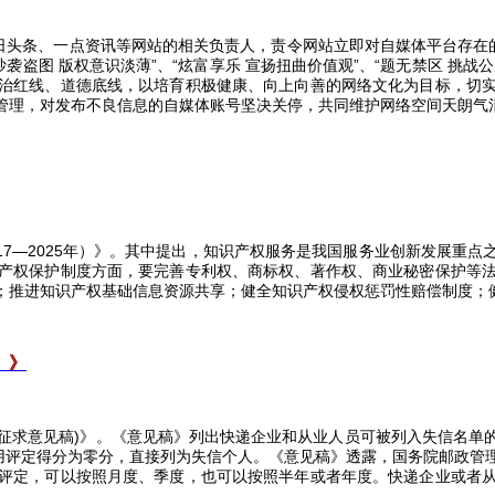
条、一点资讯等网站的相关负责人，责令网站立即对自媒体平台存在的“曲
、“抄袭盗图 版权意识淡薄”、“炫富享乐 宣扬扭曲价值观”、“题无禁区 
治红线、道德底线，以培育积极健康、向上向善的网络文化为目标，切
管理，对发布不良信息的自媒体账号坚决关停，共同维护网络空间天朗气
17
—
2025
年）》。其中提出，知识产权服务是我国服务业创新发展重点
产权保护制度方面，要完善专利权、商标权、著作权、商业秘密保护等
；推进知识产权基础信息资源共享；健全知识产权侵权惩罚性赔偿制度；
）》
征求意见稿
)
》。《意见稿》列出快递企业和从业人员可被列入失信名单
用评定得分为零分，直接列为失信个人。《意见稿》透露，国务院邮政管
评定，可以按照月度、季度，也可以按照半年或者年度。快递企业或者