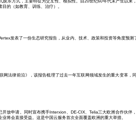
式娱乐方式，主要特征为交互性、模拟性。自
20
世纪
60
年代末产生以来
肃目的（如教育、训练、治疗）。
Vertex
发表了一份生态研究报告，从业内、技术、政策和投资等角度预测
联网法律前沿》，该报告梳理了过去一年互联网领域发生的重大变革，
已开放申请。同时宣布携手
Interxion
、
DE-CIX
、
Telia
三大欧洲合作伙伴
企业将会直接受益。这是中国云服务首次全面覆盖欧洲的重大举措。