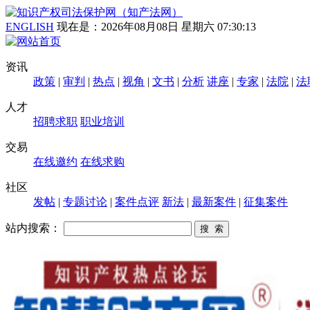
ENGLISH
现在是：
2026年08月08日 星期六 07:30:14
资讯
政策
|
审判
|
热点
|
视角
|
文书
|
分析
讲座
|
专家
|
法院
|
法
人才
招聘求职
职业培训
交易
在线邀约
在线求购
社区
发帖
|
专题讨论
|
案件点评
新法
|
最新案件
|
征集案件
站内搜索：