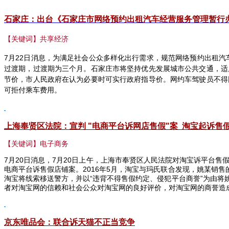
石家庄：出台《石家庄市网络预约出租汽车经营服务管理暂行
【关键词】共享经济
7
月
22
日消息，为满足社会公众多样化出行需求，规范网络预约出租汽
过渡期，过渡期为三个月。石家庄市将坚持优先发展城市公共交通，适
节价，市人民政府在认为必要时可实行政府指导价。网约车驾驶员不得
可拒付乘车费用。
上海奉贤区法院：宣判 "
电商平台诉网店售假"
案
淘宝起诉售假
【关键词】电子商务
7
月
20
日消息，
7
月
20
日上午，上海市奉贤区人民法院对淘宝诉平台售
电商平台诉售假店铺案。
2016
年
5
月，淘宝与玛氏联合发现，姚某销售的
淘宝将线索移送警方，并以“违背不得售假约定、侵犯平台商誉”为由
者对淘宝网的信赖和社会公众对淘宝网的良好评价，对淘宝网的商誉造
京东唯品会：联合诉天猫不正当竞争