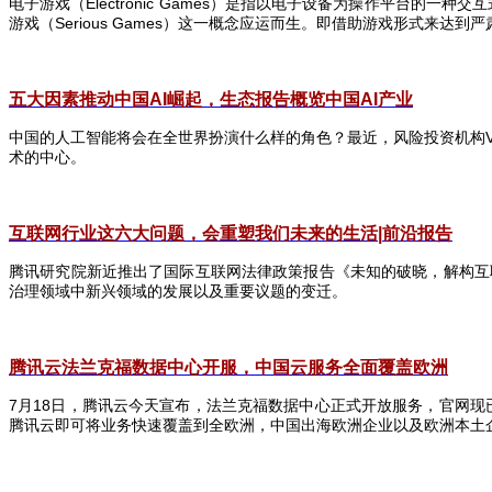
电子游戏（
Electronic Games
）是指以电子设备为操作平台的一种交互
游戏（
Serious Games
）这一概念应运而生。即借助游戏形式来达到严
五大因素推动中国AI
崛起，生态报告概览中国AI
产业
中国的人工智能将会在全世界扮演什么样的角色？最近，风险投资机构
术的中心。
互联网行业这六大问题，会重塑我们未来的生活|
前沿报告
腾讯研究院新近推出了国际互联网法律政策报告《未知的破晓，解构互
治理领域中新兴领域的发展以及重要议题的变迁。
腾讯云法兰克福数据中心开服，中国云服务全面覆盖欧洲
7
月
18
日，腾讯云今天宣布，法兰克福数据中心正式开放服务，官网现
腾讯云即可将业务快速覆盖到全欧洲，中国出海欧洲企业以及欧洲本土