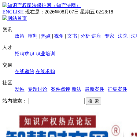
ENGLISH
现在是：
2026年08月07日 星期五 02:28:19
资讯
政策
|
审判
|
热点
|
视角
|
文书
|
分析
讲座
|
专家
|
法院
|
法
人才
招聘求职
职业培训
交易
在线邀约
在线求购
社区
发帖
|
专题讨论
|
案件点评
新法
|
最新案件
|
征集案件
站内搜索：