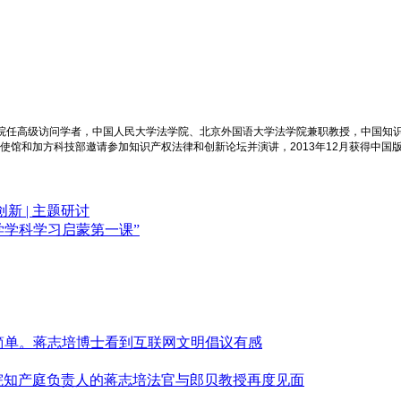
学院任高级访问学者，中国人民大学法学院、北京外国语大学法学院兼职教授，中国知
大使馆和加方科技部邀请参加知识产权法律和创新论坛并演讲，2013年12月获得中国
 | 主题研讨
法学学科学习启蒙第一课”
简单。蒋志培博士看到互联网文明倡议有感
高法院知产庭负责人的蒋志培法官与郎贝教授再度见面