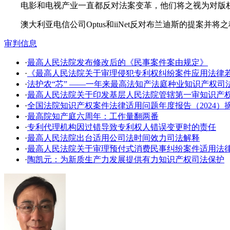
电影和电视产业一直都反对法案变革，他们将之视为对版
澳大利亚电信公司Optus和iiNet反对布兰迪斯的提案并将之
审判信息
·
最高人民法院发布修改后的《民事案件案由规定》
·
《最高人民法院关于审理侵犯专利权纠纷案件应用法律
·
法护农“芯” ——一年来最高法知产法庭种业知识产权司
·
​最高人民法院关于印发基层人民法院管辖第一审知识产
·
全国法院知识产权案件法律适用问题年度报告（2024）
·
最高院知产庭六周年：工作量翻两番
·
专利代理机构因过错导致专利权人错误变更时的责任
·
最高人民法院出台适用公司法时间效力司法解释
·
最高人民法院关于审理预付式消费民事纠纷案件适用法
·
陶凯元：为新质生产力发展提供有力知识产权司法保护