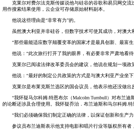
克莱尔对费尔法克斯传媒说他与硅谷的谷歌和易贝网交流
用作搜索结果使用，云企业可存储原始材料副本。
他说这些理由是“非常有力”的。
虽然澳大利亚并非硅谷，但数字技术可使其成功，对澳大
“那些最能适应数字颠覆变革的国家才是最具创新、最富生
他说：“此次旅行打开了我的眼界，有必要非常严肃地看待
克莱尔已阅读法律改革委员会的建议，他说在规划一项政策呈递
他说：“最好的制定公共政策的方式是与澳大利亚产业坐下
克莱尔是布莱克斯兰选区的国会议员，他表示他还没做出
“我怀疑马尔科姆.特恩布尔（Malcolm Turnbu
的论断还涉及合理使用。我怀疑乔治．布兰迪斯和马尔科姆.特
“我们必须确保我们制定正确的法律，以保证创新和生产力
参议员布兰迪斯表示他支持电影和唱片行业等版权所有者