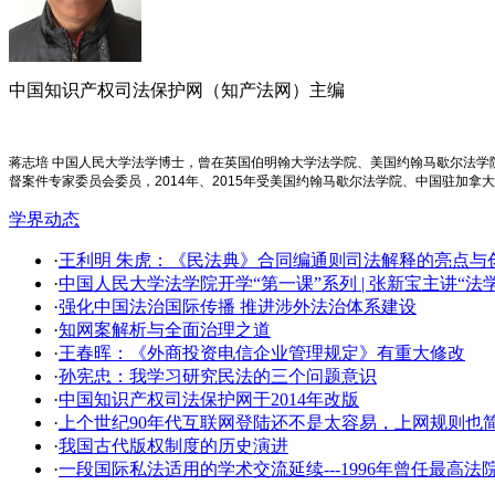
中国知识产权司法保护网（知产法网）主编
蒋志培 中国人民大学法学博士，曾在英国伯明翰大学法学院、美国约翰马歇尔法
督案件专家委员会委员，2014年、2015年受美国约翰马歇尔法学院、中国驻加拿
学界动态
·
王利明 朱虎：《民法典》合同编通则司法解释的亮点与创新
·
中国人民大学法学院开学​“第一课”系列 | 张新宝主讲“
·
强化中国法治国际传播 推进涉外法治体系建设
·
知网案解析与全面治理之道
·
王春晖：《外商投资电信企业管理规定》有重大修改
·
孙宪忠：我学习研究民法的三个问题意识
·
中国知识产权司法保护网于2014年改版
·
上个世纪90年代互联网登陆还不是太容易，上网规则也
·
我国古代版权制度的历史演进
·
一段国际私法适用的学术交流延续---1996年曾任最