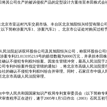
5日将其公司生产的被诉侵权产品的定型设计方案传至本田株式
月1日在北京市亚运村汽车交易市场、丰台区北京旭阳恒兴经贸有限
辆被诉侵权产品（以下简称涉案汽车1、涉案汽车2）。北京市公证处对购买过
市高级人民法院起诉双环股份公司及其旭阳恒兴公司，称双环股份公
案专利ZL01319523.9号的赔偿数额为8000万元，并承
认不侵犯专利权纠纷案。因发生管辖冲突，最高人民法院于2004
专利纠纷案件指定管辖的通知》，将北京市高级人民法院受理的上述
的确认不侵犯专利权纠纷合并审理。同时，石家庄市中级人民法院将
移送至北京市高级人民法院审理。
限公司向中华人民共和国国家知识产权局专利复审委员会（以下简称
程序正在进行，遂于2005年1月5日作出（2003）石民五初字