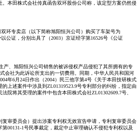
会社。本田株式会社传真函告双环股份公司称，该定型方案仍然侵
公司双环专卖店（以下简称旭阳恒兴公司）购买了车架号为
程予以公证，分别出具了（2003）京证经字第16526号《公证
司生产、旭阳恒兴公司销售的被诉侵权产品侵犯了其所拥有的专
担本田株式会社为此诉讼所支出的一切费用。同期，中华人民共和国河
年6月24日作出（2004）民三他字第4号《关于本田技研株式
案件中涉及到ZL01319523.9号专利部分的纠纷，指定由
其受理的案件中包含本田株式会社ZL01302609.7号、
专利复审委员会）提出涉案专利权无效宣告申请，专利复审委员会
第00131-1号民事裁定，裁定中止审理确认不侵犯专利权以及