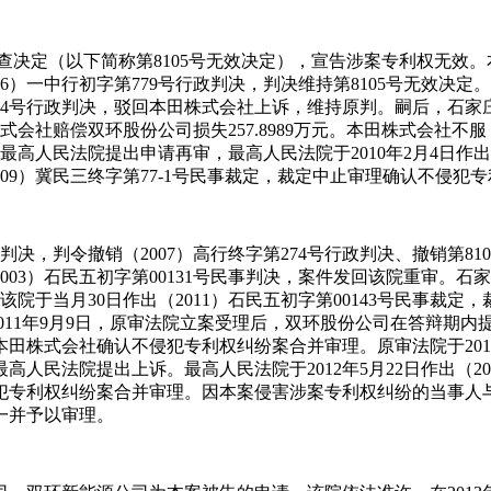
求审查决定（以下简称第8105号无效决定），宣告涉案专利权无效
2006）一中行初字第779号行政判决，判决维持第8105号无
第274号行政判决，驳回本田株式会社上诉，维持原判。嗣后，石家庄
株式会社赔偿双环股份公司损失257.8989万元。本田株式会社
最高人民法院提出申请再审，最高人民法院于2010年2月4日作出
2009）冀民三终字第77-1号民事裁定，裁定中止审理确认不侵
政判决，判令撤销（2007）高行终字第274号行政判决、撤销第810
003）石民五初字第00131号民事判决，案件发回该院重审。
。该院于当月30日作出（2011）石民五初字第00143号民事
讼。2011年9月9日，原审法院立案受理后，双环股份公司在答辩
株式会社确认不侵犯专利权纠纷案合并审理。原审法院于2011年
人民法院提出上诉。最高人民法院于2012年5月22日作出（2
犯专利权纠纷案合并审理。因本案侵害涉案专利权纠纷的当事人
一并予以审理。