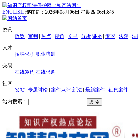
ENGLISH
现在是：
2026年08月06日 星期四 06:43:46
资讯
政策
|
审判
|
热点
|
视角
|
文书
|
分析
讲座
|
专家
|
法院
|
法
人才
招聘求职
职业培训
交易
在线邀约
在线求购
社区
发帖
|
专题讨论
|
案件点评
新法
|
最新案件
|
征集案件
站内搜索：