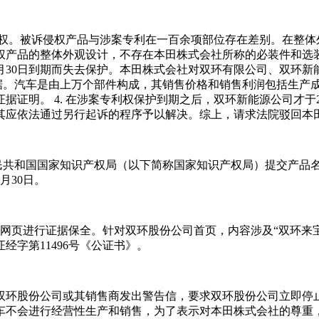
专利权。被诉侵权产品与涉案专利在一百余项部位存在差别。在整
品的整体外观设计，不存在本田株式会社所称的必装件和选装件问
1年5月30日到期而失去保护。本田株式会社对双环有限公司、双
和法律依据。汽车是由上万个部件构成，其销售价格和销售利润包括
证明。 4. 在涉案专利权保护到期之后，双环新能源公司才于
其应依法通过另行起诉的程序予以解决。综上，请求法院驳回本
人民共和国国家知识产权局（以下简称国家知识产权局）提交产品名称
月30日。
的网页进行证据保全。针对双环股份公司首页，内容涉及“双环来宝S-
经字第11496号《公证书》。
多次向双环股份公司或其销售商发出警告信，要求双环股份公司立
不会进行经营性生产和销售，为了表示对本田株式会社的尊重，