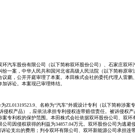
双环汽车股份有限公司（以下简称双环股份公司）、石家庄双环
一案，中华人民共和国河北省高级人民法院（以下简称原审法院）于
合议庭，公开开庭审理了本案。本田株式会社的委托代理人雷鹏
参加诉讼。本案现已审理终结。
号为ZL01319523.9、名称为“汽车”外观设计专利（以下简
下简称被诉侵权产品），应依法承担专利侵权连带赔偿责任。被诉侵
涉案专利权的保护范围。本田株式会社依据双环股份公司、双环
公司因侵权获得的利益为34857.04万元。双环股份公司为逃
偿本田诉讼支出的费用；判令双环有限公司、双环新能源公司承担