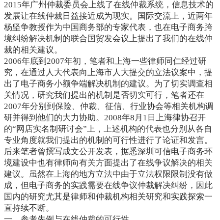
2015年广州仲裁委员会上线了在线仲裁系统，信息技术的
发展让在线仲裁日益接近成为现实。国际交流上，近两年
杨坚争教授作为中国商务部的专家代表，也在电子商务跨
境纠纷解决机制的联合国贸发会议上提出了我们的在线仲
裁的相关建议。
2006年底到2007年初，笔者和上海一些律师同仁经过研
究，在通过人大代表向上海市人大提交的立法议案中，提
出了电子商务小额争端解决机制的建议。为了切实调查相
关情况，研究我们提出的机制是否切实可行，笔者还在
2007年分别到保险、仲裁、征信、行业协会等相关机构调
研并得到他们的大力协助。2008年8月1日上海律协召开
的“网店实名制研讨会”上，上述机构的代表也分别从各自
专业角度就我们提出的机制的可行性进行了论证和发言。
后来笔者曾撰写成文公开发表，据悉深圳可信电子商务环
境建设中也有律师向有关方面提出了在线争议解决的相关
建议。虽然在上海的地方立法中由于立法权限限制没有做
成，但电子商务的实践需要在线争议仲裁解决纠纷，因此
国内的研究尤其是律师和仲裁机构相关研究和实践探索一
直持续不断。
一、参考先例与在线仲裁的可行性