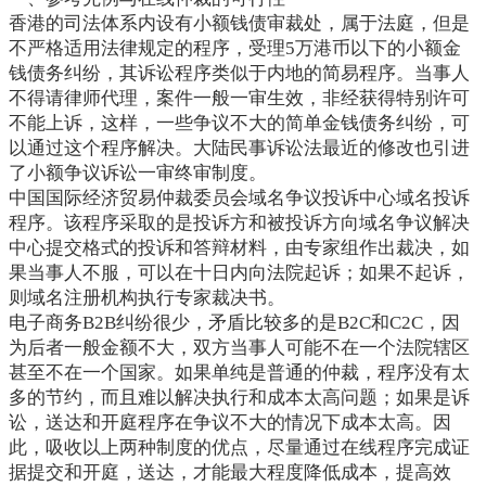
香港的司法体系内设有小额钱债审裁处，属于法庭，但是
不严格适用法律规定的程序，受理5万港币以下的小额金
钱债务纠纷，其诉讼程序类似于内地的简易程序。当事人
不得请律师代理，案件一般一审生效，非经获得特别许可
不能上诉，这样，一些争议不大的简单金钱债务纠纷，可
以通过这个程序解决。大陆民事诉讼法最近的修改也引进
了小额争议诉讼一审终审制度。
中国国际经济贸易仲裁委员会域名争议投诉中心域名投诉
程序。该程序采取的是投诉方和被投诉方向域名争议解决
中心提交格式的投诉和答辩材料，由专家组作出裁决，如
果当事人不服，可以在十日内向法院起诉；如果不起诉，
则域名注册机构执行专家裁决书。
电子商务B2B纠纷很少，矛盾比较多的是B2C和C2C，因
为后者一般金额不大，双方当事人可能不在一个法院辖区
甚至不在一个国家。如果单纯是普通的仲裁，程序没有太
多的节约，而且难以解决执行和成本太高问题；如果是诉
讼，送达和开庭程序在争议不大的情况下成本太高。因
此，吸收以上两种制度的优点，尽量通过在线程序完成证
据提交和开庭，送达，才能最大程度降低成本，提高效