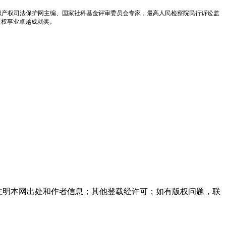
识产权司法保护网主编、国家社科基金评审委员会专家，最高人民检察院民行诉讼监
版权事业卓越成就奖。
注明本网出处和作者信息；其他登载经许可；如有版权问题，联
。