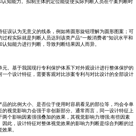
和认知能力。拟制主体的定位能促使实际判断人员在个案判断时
特征误认为无意义的线条，例如将圆形旋钮理解为圆形图案；可
过程实际就是判断人员达到该类产品“一般消费者”知识水平和
和认知能力进行判断，导致判断结果因人而异。
单元。基于我国现行专利保护体系下对外观设计进行整体保护的
何一个设计特征，需要客观对比涉案专利与对比设计的全部设计
产品的比例大小、是否位于使用时容易看见的部位等，均会令单
征的视觉影响力会强于非创新部分。通常而言，同一设计特征上
两个影响因素强强叠加的效果，其视觉影响力增强;有些因素
。因此，设计特征对整体视觉效果的影响力判断是综合判断的过
觉效果。