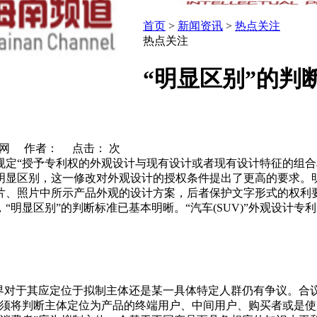
首页
>
新闻资讯
>
热点关注
热点关注
“明显区别”的判
战略网 作者： 点击：
次
规定“授予专利权的外观设计与现有设计或者现有设计特征的组合
明显区别，这一修改对外观设计的授权条件提出了更高的要求。
片、照片中所示产品外观的设计方案，后者保护文字形式的权利
明显区别”的判断标准已基本明晰。“汽车(SUV)”外观设计
界对于其应定位于拟制主体还是某一具体特定人群仍有争议。合议
必须将判断主体定位为产品的终端用户、中间用户、购买者或是