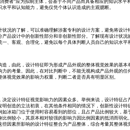
般消费者”应为拟制主体，会基于不同产品而具备相应的知识水平
识水平和认知能力，避免仅凭个体认识造成的主观臆断。
计状况的了解，可以准确理解涉案专利的设计方案，避免将设计
分产品设计中的创新性部分和非创新性部分。了解现有设计状况的
统一、客观、合理化，避免以每个具体判断人员自己的知识水平
构造，由此，设计特征即为形成产品外观的整体视觉效果的基本
响力的考量。因此，在对比判断中，不能无视构成产品外观的任
整体视觉效果的影响力权重，判断二者是否具有明显区别。
，决定设计特征视觉影响力的因素众多。举例来说，设计特征占
发明创造的立法初衷，在其他条件相同的情况下，创新性设计特
例如冰箱门位于使用时容易看到的部位，且占产品比例较大，基于
身比例较小，其原本相对较强的影响力因比例因素的抵消而弱化
这些因素所影响的设计特征整合为产品整体，综合考量其整体视