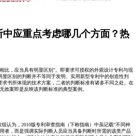
断中应重点考虑哪几个方面？热
相比，应当具有明显区别”。即要求可授权的外观设计专利与现
明显区别的判断并不等同于发明、实用新型专利中的创造性判
要求书所体现的技术方案，二者的判断标准有诸多不同之处。在
专利无效案即是反映该判断标准的典型案例。
组认为，2010版专利审查指南（下称指南）中虽记载“不同种
使用者，而是强调实际判断人员应当具备判断时所需的该类产品