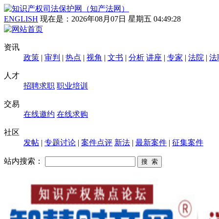
ENGLISH
现在是：
2026年08月07日 星期五 04:49:29
资讯
政策
|
审判
|
热点
|
视角
|
文书
|
分析
讲座
|
专家
|
法院
|
法
人才
招聘求职
职业培训
交易
在线邀约
在线求购
社区
发帖
|
专题讨论
|
案件点评
新法
|
最新案件
|
征集案件
站内搜索：