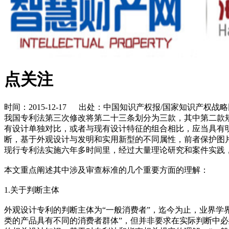
点关注
时间：2015-12-17 出处：中国知识产权报/国家知识产权
我国专利法第三次修改将第二十三条划分为三款，其中第二款
有设计单独对比，或者与现有设计特征的组合相比，应当具有
断，基于外观设计与发明和实用新型的不同属性，前者保护图
现行专利法实施六年多时间里，经过大量理论研究和案件实践，“
本文重点阐述其中涉及审查标准的几个重要方面的理解：
1.关于判断主体
外观设计专利的判断主体为“一般消费者”，迄今为止，业界学
类的产品具有不同的消费者群体”，但并非要求在实际判断中