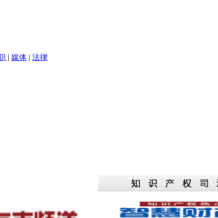
职
|
媒体
|
法律