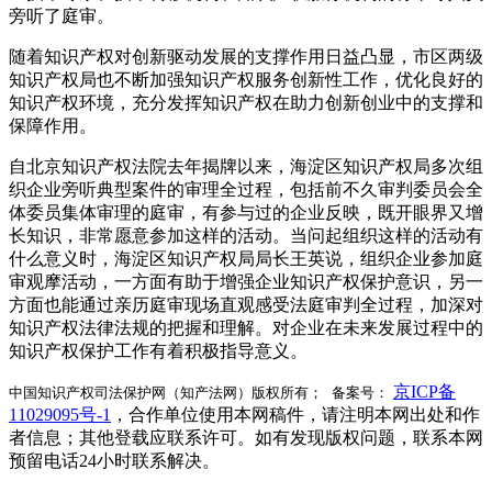
旁听了庭审。
随着知识产权对创新驱动发展的支撑作用日益凸显，市区两级
知识产权局也不断加强知识产权服务创新性工作，优化良好的
知识产权环境，充分发挥知识产权在助力创新创业中的支撑和
保障作用。
自北京知识产权法院去年揭牌以来，海淀区知识产权局多次组
织企业旁听典型案件的审理全过程，包括前不久审判委员会全
体委员集体审理的庭审，有参与过的企业反映，既开眼界又增
长知识，非常愿意参加这样的活动。当问起组织这样的活动有
什么意义时，海淀区知识产权局局长王英说，组织企业参加庭
审观摩活动，一方面有助于增强企业知识产权保护意识，另一
方面也能通过亲历庭审现场直观感受法庭审判全过程，加深对
知识产权法律法规的把握和理解。对企业在未来发展过程中的
知识产权保护工作有着积极指导意义。
京ICP备
中国知识产权司法保护网（知产法网）版权所有； 备案号：
11029095号-1
，合作单位使用本网稿件，请注明本网出处和作
者信息；其他登载应联系许可。如有发现版权问题，联系本网
预留电话24小时联系解决。