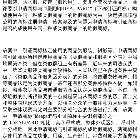
用服装、防水服、皮带（服饰用）、婴儿全套衣等商品上，商
评委以申请商标与 “理想豹IDEALPARD”（下称引证商标）构
成使用在同一种或类似商品上的近似商标为由，决定驳回联想
公司的商标注册申请。该案涉及的问题为申请商标与引证商标
是否构成使用在同一种或类似商品上的近似商标。
该案中，引证商标核定使用的商品为服装、衬衫等。申请商标
与引证商标所指定使用商品在《类似商品和服务区分表》中虽
均属第25类，但在类似群组上有所差异。近年来的司法实践
中，第25类服装类商品比较特殊，人民法院已在多起案件中突
破了《类似商品和服务区分表》的分类，将普通衣物与鞋、帽
等商品认定为类似商品，甚至还有部分案件将特种衣物，如婚
纱、游泳衣等商品与普通服装商品认定为类似商品。不过，商
标近似的判断很重要的一点就是应当从商标本身的形、音、义
和整体表现形式等方面，以相关公众的一般注意力为标准，并
采取整体观察与比对主要部分相结合的方法进行判断。该案
中，申请商标“ideapad”与引证商标主要识别部分之一
的“IDEALPARD”相比，其字母构成、整体外观区别、呼叫均
十分相近，因此申请商标与引证商标构成近似商标。两商标指
定使用的商品在功能、用途、生产部门、消费对象等方面亦相