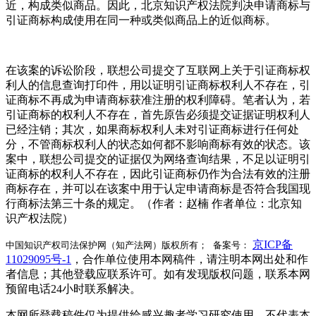
近，构成类似商品。因此，北京知识产权法院判决申请商标与
引证商标构成使用在同一种或类似商品上的近似商标。
在该案的诉讼阶段，联想公司提交了互联网上关于引证商标权
利人的信息查询打印件，用以证明引证商标权利人不存在，引
证商标不再成为申请商标获准注册的权利障碍。笔者认为，若
引证商标的权利人不存在，首先原告必须提交证据证明权利人
已经注销；其次，如果商标权利人未对引证商标进行任何处
分，不管商标权利人的状态如何都不影响商标有效的状态。该
案中，联想公司提交的证据仅为网络查询结果，不足以证明引
证商标的权利人不存在，因此引证商标仍作为合法有效的注册
商标存在，并可以在该案中用于认定申请商标是否符合我国现
行商标法第三十条的规定。（作者：赵楠 作者单位：北京知
识产权法院）
京ICP备
中国知识产权司法保护网（知产法网）版权所有； 备案号：
11029095号-1
，合作单位使用本网稿件，请注明本网出处和作
者信息；其他登载应联系许可。如有发现版权问题，联系本网
预留电话24小时联系解决。
本网所登载稿件仅为提供给感兴趣者学习研究使用，不代表本