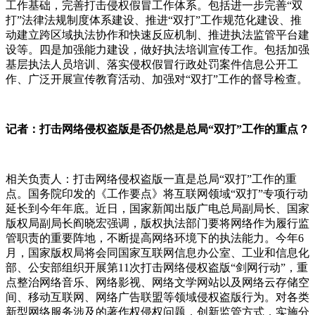
工作基础，完善打击侵权假冒工作体系。包括进一步完善“双
打”法律法规制度体系建设、推进“双打”工作规范化建设、推
动建立跨区域执法协作和快速反应机制、推进执法监管平台建
设等。四是加强能力建设，做好执法培训宣传工作。包括加强
基层执法人员培训、落实侵权假冒行政处罚案件信息公开工
作、广泛开展宣传教育活动、加强对“双打”工作的督导检查。
记者：打击网络侵权盗版是否仍然是总局“双打”工作的重点？
相关负责人：打击网络侵权盗版一直是总局“双打”工作的重
点。国务院印发的《工作要点》将互联网领域“双打”专项行动
延长到今年年底。近日，国家新闻出版广电总局副局长、国家
版权局副局长阎晓宏强调，版权执法部门要将网络作为履行监
管职责的重要阵地，不断提高网络环境下的执法能力。今年
6
月，国家版权局将会同国家互联网信息办公室、工业和信息化
部、公安部组织开展第
11
次打击网络侵权盗版“剑网行动”，重
点整治网络音乐、网络影视、网络文学网站以及网络云存储空
间、移动互联网、网络广告联盟等领域侵权盗版行为。对各类
新型网络服务涉及的著作权侵权问题，创新监管方式，实施分