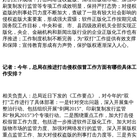
刷复制发行监管等专项工作成效明显，保持严打态势；对侵权
盗版的刑事处罚力度不断加大，查破了一批有较大社会影响的
侵权盗版大案要案，形成强大震慑；软件正版化工作按期完成
国务院工作目标，中央和省、市、县四级政府机关全部实现正
版化，央企、金融机构和新闻出版行业的企业正版化工作也有
序推进；工作制度机制不断完善，为“双打”工作提供有效支撑
和保障；宣传教育形成有力声势，保护版权逐渐深入人心。
记者：今年，总局在推进打击侵权假冒工作方面有哪些具体工
作安排？
相关负责人：总局近日下发的《工作要点》，对今年的“双
打”工作进行了具体部署：一是针对突出问题，深入开展集中
整治行动。包括组织开展“剑网
2015
”、印刷复制发行监管
和“秋风
2015
”
3
个专项行动。二是围绕重点工作，加大打击侵
权假冒工作力度。包括进一步推进软件正版化工作、加大对出
版物市场的监管力度、加强对网络发行的监管、深入开展版权
重点监管工作、加大对侵权盗版的刑事打击力度等。三是夯实