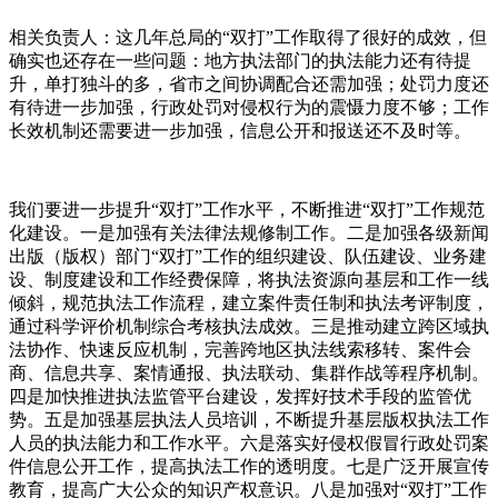
相关负责人：这几年总局的“双打”工作取得了很好的成效，但
确实也还存在一些问题：地方执法部门的执法能力还有待提
升，单打独斗的多，省市之间协调配合还需加强；处罚力度还
有待进一步加强，行政处罚对侵权行为的震慑力度不够；工作
长效机制还需要进一步加强，信息公开和报送还不及时等。
我们要进一步提升“双打”工作水平，不断推进“双打”工作规范
化建设。一是加强有关法律法规修制工作。二是加强各级新闻
出版（版权）部门“双打”工作的组织建设、队伍建设、业务建
设、制度建设和工作经费保障，将执法资源向基层和工作一线
倾斜，规范执法工作流程，建立案件责任制和执法考评制度，
通过科学评价机制综合考核执法成效。三是推动建立跨区域执
法协作、快速反应机制，完善跨地区执法线索移转、案件会
商、信息共享、案情通报、执法联动、集群作战等程序机制。
四是加快推进执法监管平台建设，发挥好技术手段的监管优
势。五是加强基层执法人员培训，不断提升基层版权执法工作
人员的执法能力和工作水平。六是落实好侵权假冒行政处罚案
件信息公开工作，提高执法工作的透明度。七是广泛开展宣传
教育，提高广大公众的知识产权意识。八是加强对“双打”工作