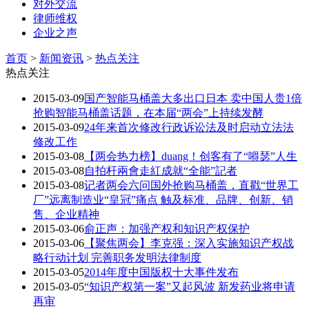
对外交流
律师维权
企业之声
首页
>
新闻资讯
>
热点关注
热点关注
2015-03-09
国产智能马桶盖大多出口日本 卖中国人贵1倍
抢购智能马桶盖话题，在本届“两会”上持续发酵
2015-03-09
24年来首次修改行政诉讼法及时启动立法法
修改工作
2015-03-08
【两会热力榜】duang！创客有了“嘚瑟”人生
2015-03-08
自拍杆兩會走紅成就“全能”記者
2015-03-08
记者两会六问国外抢购马桶盖，直戳“世界工
厂”远离制造业“皇冠”痛点 触及标准、品牌、创新、销
售、企业精神
2015-03-06
俞正声：加强产权和知识产权保护
2015-03-06
【聚焦两会】李克强：深入实施知识产权战
略行动计划 完善职务发明法律制度
2015-03-05
2014年度中国版权十大事件发布
2015-03-05
“知识产权第一案”又起风波 新发药业将申请
再审