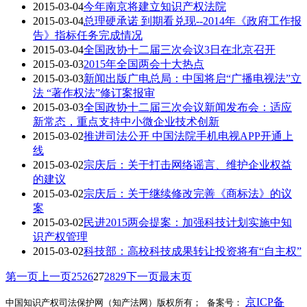
2015-03-04
今年南京将建立知识产权法院
2015-03-04
总理硬承诺 到期看兑现--2014年《政府工作报
告》指标任务完成情况
2015-03-04
全国政协十二届三次会议3日在北京召开
2015-03-03
2015年全国两会十大热点
2015-03-03
新闻出版广电总局：中国将启“广播电视法”立
法 “著作权法”修订案报审
2015-03-03
全国政协十二届三次会议新闻发布会：适应
新常态，重点支持中小微企业技术创新
2015-03-02
推进司法公开 中国法院手机电视APP开通上
线
2015-03-02
宗庆后：关于打击网络谣言、维护企业权益
的建议
2015-03-02
宗庆后：关于继续修改完善《商标法》的议
案
2015-03-02
民进2015两会提案：加强科技计划实施中知
识产权管理
2015-03-02
科技部：高校科技成果转让投资将有“自主权”
第一页
上一页
25
26
27
28
29
下一页
最末页
京ICP备
中国知识产权司法保护网（知产法网）版权所有； 备案号：