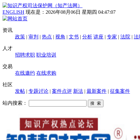
ENGLISH
现在是：
2026年08月06日 星期四 04:47:08
资讯
政策
|
审判
|
热点
|
视角
|
文书
|
分析
讲座
|
专家
|
法院
|
法
人才
招聘求职
职业培训
交易
在线邀约
在线求购
社区
发帖
|
专题讨论
|
案件点评
新法
|
最新案件
|
征集案件
站内搜索：