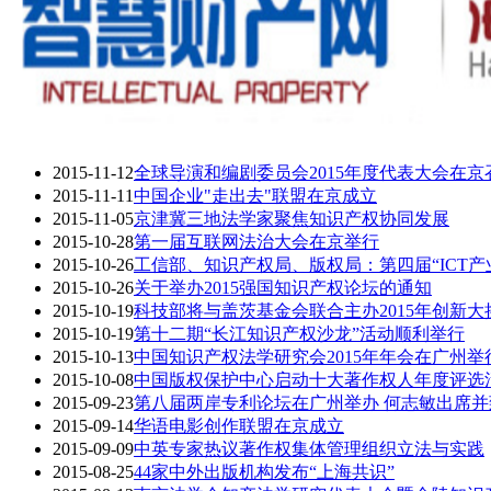
2015-11-12
全球导演和编剧委员会2015年度代表大会在京
2015-11-11
中国企业"走出去"联盟在京成立
2015-11-05
京津冀三地法学家聚焦知识产权协同发展
2015-10-28
第一届互联网法治大会在京举行
2015-10-26
工信部、知识产权局、版权局：第四届“ICT
2015-10-26
关于举办2015强国知识产权论坛的通知
2015-10-19
科技部将与盖茨基金会联合主办2015年创新大
2015-10-19
第十二期“长江知识产权沙龙”活动顺利举行
2015-10-13
中国知识产权法学研究会2015年年会在广州举
2015-10-08
中国版权保护中心启动十大著作权人年度评选
2015-09-23
第八届两岸专利论坛在广州举办 何志敏出席并
2015-09-14
华语电影创作联盟在京成立
2015-09-09
中英专家热议著作权集体管理组织立法与实践
2015-08-25
44家中外出版机构发布“上海共识”