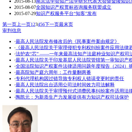
2015-08-13
南京法学会知产法学研究代表大会暨金陵知识
2015-08-07
全国知识产权贯标咨询服务联盟成立
2015-07-29
知识产权服务平台“知客”发布
第一页
上一页
1
2
3
4
5
6
下一页
最末页
审判信息
·
最高人民法院发布修改后的《民事案件案由规定》
·
《最高人民法院关于审理侵犯专利权纠纷案件应用法律
·
法护农“芯” ——一年来最高法知产法庭种业知识产权司
·
​最高人民法院关于印发基层人民法院管辖第一审知识产
·
全国法院知识产权案件法律适用问题年度报告（2024）
·
最高院知产庭六周年：工作量翻两番
·
专利代理机构因过错导致专利权人错误变更时的责任
·
最高人民法院出台适用公司法时间效力司法解释
·
最高人民法院关于审理预付式消费民事纠纷案件适用法
·
陶凯元：为新质生产力发展提供有力知识产权司法保护