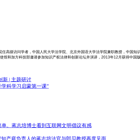
学院任高级访问学者，中国人民大学法学院、北京外国语大学法学院兼职教授，中国知
大使馆和加方科技部邀请参加知识产权法律和创新论坛并演讲，2013年12月获得中国
 | 主题研讨
法学学科学习启蒙第一课”
简单。蒋志培博士看到互联网文明倡议有感
高法院知产庭负责人的蒋志培法官与郎贝教授再度见面