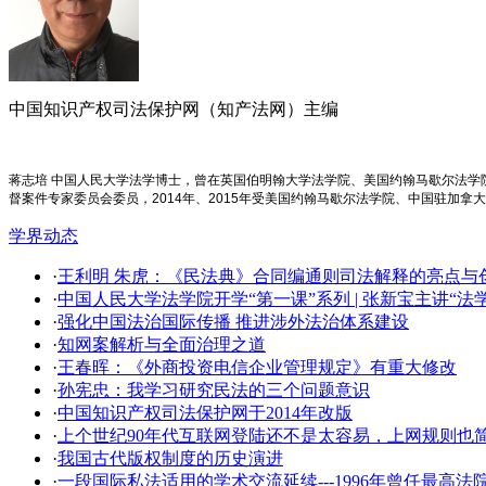
中国知识产权司法保护网（知产法网）主编
蒋志培 中国人民大学法学博士，曾在英国伯明翰大学法学院、美国约翰马歇尔法
督案件专家委员会委员，2014年、2015年受美国约翰马歇尔法学院、中国驻加拿
学界动态
·
王利明 朱虎：《民法典》合同编通则司法解释的亮点与创新
·
中国人民大学法学院开学​“第一课”系列 | 张新宝主讲“
·
强化中国法治国际传播 推进涉外法治体系建设
·
知网案解析与全面治理之道
·
王春晖：《外商投资电信企业管理规定》有重大修改
·
孙宪忠：我学习研究民法的三个问题意识
·
中国知识产权司法保护网于2014年改版
·
上个世纪90年代互联网登陆还不是太容易，上网规则也
·
我国古代版权制度的历史演进
·
一段国际私法适用的学术交流延续---1996年曾任最