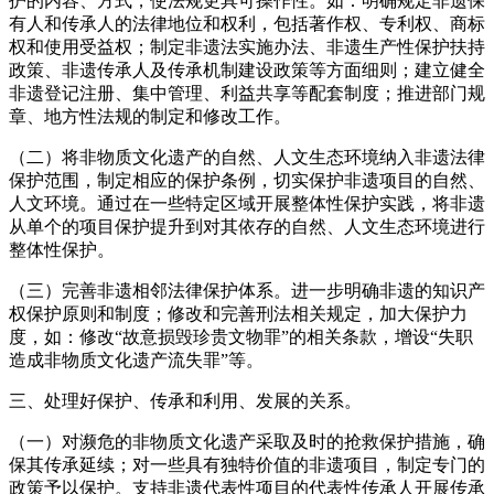
护的内容、方式，使法规更具可操作性。如：明确规定非遗保
有人和传承人的法律地位和权利，包括著作权、专利权、商标
权和使用受益权；制定非遗法实施办法、非遗生产性保护扶持
政策、非遗传承人及传承机制建设政策等方面细则；建立健全
非遗登记注册、集中管理、利益共享等配套制度；推进部门规
章、地方性法规的制定和修改工作。
（二）将非物质文化遗产的自然、人文生态环境纳入非遗法律
保护范围，制定相应的保护条例，切实保护非遗项目的自然、
人文环境。通过在一些特定区域开展整体性保护实践，将非遗
从单个的项目保护提升到对其依存的自然、人文生态环境进行
整体性保护。
（三）完善非遗相邻法律保护体系。进一步明确非遗的知识产
权保护原则和制度；修改和完善刑法相关规定，加大保护力
度，如：修改“故意损毁珍贵文物罪”的相关条款，增设“失职
造成非物质文化遗产流失罪”等。
三、处理好保护、传承和利用、发展的关系。
（一）对濒危的非物质文化遗产采取及时的抢救保护措施，确
保其传承延续；对一些具有独特价值的非遗项目，制定专门的
政策予以保护。支持非遗代表性项目的代表性传承人开展传承