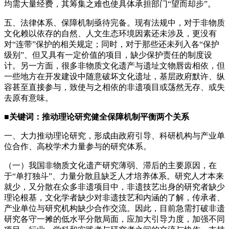
均需大量经费，其筹集之难也使具体承担部门“望而却步”。
五、法律体系、保障机制亟待完备。现有法规中，对于非物质
文化赖以依存的自然、人文生态环境因素还未涉及，更没有
对“连带”保护的相关规定；同时，对于那些还未列入各“保护
级别”、但又具有一定价值的项目，缺少保护责任的制度设
计。另一方面，很多非物质文化遗产与遗址文物唇齿相依，但
一些地方在开发建设中随意破坏文化遗址，基层政府默许、纵
容甚至直接参与，致使与之相依的非遗项目或荡然无存、或失
去原有意味。
■关键词：推动理论研究健全保障机制平衡两个关系
一、大力推动理论研究，形成由政府引导、科研机构与产业单
位合作、高校学术力量参与的研究体系。
（一）我国非物质文化遗产研究薄弱、滞后的主要原因，在
于“单打独斗”、力量分散且缺乏人才培养体系。研究人才本来
就少，又分散在众多非遗项目中，非遗技艺出身的研究者缺少
理论根基，文化学者缺少对非遗技艺和内涵的了解，传承者、
产业单位与研究机构缺少合作交流。因此，目前急需打破非遗
研究各守一摊的低水平分散局面，应加大引导力度，加强不同