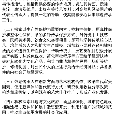
与传播活动，包括提供必要的传承场所，资助其传艺、授徒、
交流、表演及整理、出版有关技艺资料；对高龄和经济困难的
代表性传承人，提供一定的补助，使其能够安心从事非遗传承
工作。
（二）探索以生产性保护为重要内容，抢救性保护、原真性保
护和整体性保护并举的多种传承保护方式。对传统手工技艺
类、民间美术类、饮食文化类等项目，尽可能坚持传承核心技
艺、培养后续人才和扩大生产规模、增加就业两种路径相辅相
成的方式进行生产性保护；帮助传统手工技艺类项目积极开展
生产实践，从减免税收、简化审批程序等方面给予经营扶持，
鼓励其转化为文化产品；完善与非遗相关的民居、场所等维
护、修缮制度，对公民个人的上述行为给予经济补贴；具备条
件的向社会开放经营权。
（三）鼓励传承人在创新方面与艺术机构合作、吸纳当代审美
因素、使用新媒体和当代流行方式；研究制定收益分享政策，
构造相应机制，以利既有的艺术佳作推广，形成产业化发展。
（四）积极探索非遗与文化旅游、新型城镇化、城市特色建设
相融途径，延伸和扩展非遗资源开发、利用和推广的领域和范
围，推动非遗传承发展的社会化应用。