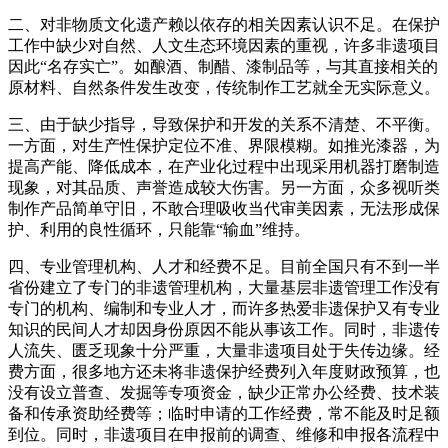
二、对非物质文化遗产赖以依存的相关因素认识不足。在保护
工作中缺少对自然、人文生态环境因素的重视，许多非遗项目
因此“名存实亡”。如酿酒、制醋、漆制品等，与其直接相关的
原材料、自然条件发生改变，传统制作工艺就全无实际意义。
三、由于缺少指导，导致保护和开发的关系不清楚、不平衡。
一方面，对生产性保护定位不准、界限模糊。如推光漆器，为
提高产能、降低成本，在产业化过程中出现采用机器打磨制造
现象，对其品质、声誉造成较大伤害。另一方面，众多视听类
制作产品简单守旧，不敢合理吸收当代审美因素，无法形成保
护、利用的良性循环，只能靠“输血”维持。
四、专业管理机构、人才和经费不足。目前全国只有不到一半
省份建立了专门的非遗管理机构，大量基层非遗管理工作没有
专门的机构、编制和专业人才，而许多热爱非遗保护又有专业
知识的民间人才却因身份原因不能从事该工作。同时，非遗传
人流失、匮乏现象十分严重，大量非遗项目处于失传边缘。经
费方面，很多地方还未将非遗保护经费列入年度财政预算，也
没有设立普查、发掘等专项资金，缺少正常办公经费、技术装
备和传承资助经费等；临时申请的工作经费，常不能及时足额
到位。同时，非遗项目在申报前的调查、维修和申报各流程中