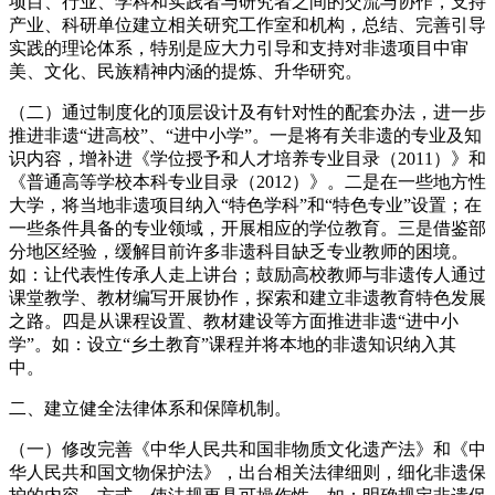
项目、行业、学科和实践者与研究者之间的交流与协作，支持
产业、科研单位建立相关研究工作室和机构，总结、完善引导
实践的理论体系，特别是应大力引导和支持对非遗项目中审
美、文化、民族精神内涵的提炼、升华研究。
（二）通过制度化的顶层设计及有针对性的配套办法，进一步
推进非遗“进高校”、“进中小学”。一是将有关非遗的专业及知
识内容，增补进《学位授予和人才培养专业目录（2011）》和
《普通高等学校本科专业目录（2012）》。二是在一些地方性
大学，将当地非遗项目纳入“特色学科”和“特色专业”设置；在
一些条件具备的专业领域，开展相应的学位教育。三是借鉴部
分地区经验，缓解目前许多非遗科目缺乏专业教师的困境。
如：让代表性传承人走上讲台；鼓励高校教师与非遗传人通过
课堂教学、教材编写开展协作，探索和建立非遗教育特色发展
之路。四是从课程设置、教材建设等方面推进非遗“进中小
学”。如：设立“乡土教育”课程并将本地的非遗知识纳入其
中。
二、建立健全法律体系和保障机制。
（一）修改完善《中华人民共和国非物质文化遗产法》和《中
华人民共和国文物保护法》，出台相关法律细则，细化非遗保