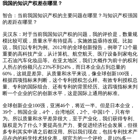
我国的知识产权差在哪里？
智合：当前我国知识产权的主要问题在哪里？与知识产权强国
的差距在哪里？
吴汉东：对于当前我国知识产权的问题，我的评价是，数量规
模比较可观，质量水平有待提高，实施效益亟待改观。比如
说，我们以专利为例。2012年的全球创新报告，例举了12个最
重要的高科技产业，从计算机、航空航天、医疗设备到家电化
工石油汽车化妆品等。在亚太地区，我们大概作为前十的权利
人所占的份额只占23%不到24%，而日本企业占到总量的
60%，这就是差异。从质量和水平来说，像全球创新100强，
根据四项指标来判断，这个专利授权怎么样、有效专利授权总
量、专利的国际组合、还有专利的背景经历。这四项指标来判
断一个企业的它的创新水平，这是国际上通用的标准。
全球创新企业100强，亚洲46个，将近一半。但是日本企业，
39个，韩国企业，4个，台湾地区，2个。中国1个，只有华
为。所以质量和水平差异很大，至于产业化，我们获得专利、
版权是为了什么？要提高生产力、要促进经济社会发展，但很
多专利其实申请之后都没用。所以我们现在，包括专利技术产
品在内的科学技术转化率，据官方的一个评价，是10%多一