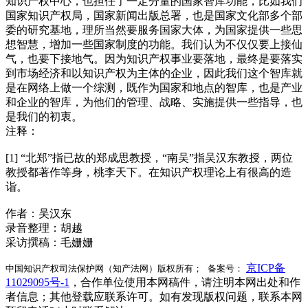
知识产权中心，也担任了一定分量的国家智库功能，比如我们
国家知识产权局，国家新闻出版总署，也是国家文化部多个部
委的研究基地，理所当然要服务国家大体，为国家提供一些思
想智慧，增加一些国家制度的功能。我们认为不仅仅要上接仙
气，也要下接地气。因为知识产权事业要落地，最终是要落实
到市场经济和以知识产权为主体的企业，因此我们这个智库就
是在网络上做一个综测，既作为国家和地点的智库，也是产业
和企业的智库，为他们的管理、战略、实施提供一些指导，也
是我们的初衷。
注释：
[1] “北郑”指已故的郑成思教授，“南吴”指吴汉东教授，两位
教授都著作等身，桃李天下。在知识产权理论上有很高的造
诣。
作者：吴汉东
录音整理：胡越
采访撰稿：毛姗姗
京ICP备
中国知识产权司法保护网（知产法网）版权所有； 备案号：
11029095号-1
，合作单位使用本网稿件，请注明本网出处和作
者信息；其他登载应联系许可。如有发现版权问题，联系本网