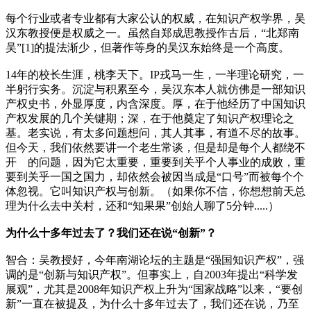
每个行业或者专业都有大家公认的权威，在知识产权学界，吴
汉东教授便是权威之一。虽然自郑成思教授作古后，“北郑南
吴”[1]的提法渐少，但著作等身的吴汉东始终是一个高度。
14年的校长生涯，桃李天下。IP戎马一生，一半理论研究，一
半躬行实务。沉淀与积累至今，吴汉东本人就仿佛是一部知识
产权史书，外显厚度，内含深度。厚，在于他经历了中国知识
产权发展的几个关键期；深，在于他奠定了知识产权理论之
基。老实说，有太多问题想问，其人其事，有道不尽的故事。
但今天，我们依然要讲一个老生常谈，但是却是每个人都绕不
开 的问题，因为它太重要，重要到关乎个人事业的成败，重
要到关乎一国之国力，却依然会被因当成是“口号”而被每个个
体忽视。它叫知识产权与创新。（如果你不信，你想想前天总
理为什么去中关村，还和“知果果”创始人聊了5分钟.....）
为什么十多年过去了？我们还在说“创新”？
智合：吴教授好，今年南湖论坛的主题是“强国知识产权”，强
调的是“创新与知识产权”。但事实上，自2003年提出“科学发
展观”，尤其是2008年知识产权上升为“国家战略”以来，“要创
新”一直在被提及，为什么十多年过去了，我们还在说，乃至