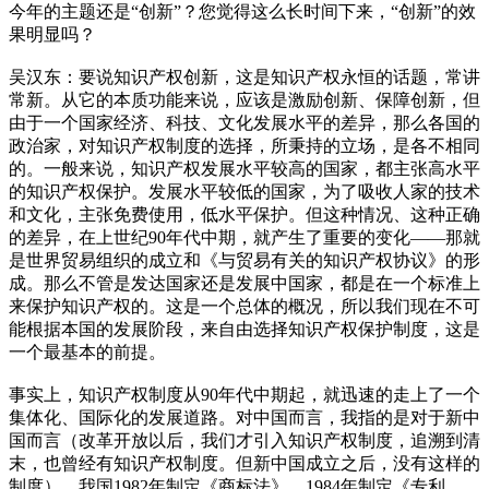
今年的主题还是“创新”？您觉得这么长时间下来，“创新”的效
果明显吗？
吴汉东：要说知识产权创新，这是知识产权永恒的话题，常讲
常新。从它的本质功能来说，应该是激励创新、保障创新，但
由于一个国家经济、科技、文化发展水平的差异，那么各国的
政治家，对知识产权制度的选择，所秉持的立场，是各不相同
的。一般来说，知识产权发展水平较高的国家，都主张高水平
的知识产权保护。发展水平较低的国家，为了吸收人家的技术
和文化，主张免费使用，低水平保护。但这种情况、这种正确
的差异，在上世纪90年代中期，就产生了重要的变化——那就
是世界贸易组织的成立和《与贸易有关的知识产权协议》的形
成。那么不管是发达国家还是发展中国家，都是在一个标准上
来保护知识产权的。这是一个总体的概况，所以我们现在不可
能根据本国的发展阶段，来自由选择知识产权保护制度，这是
一个最基本的前提。
事实上，知识产权制度从90年代中期起，就迅速的走上了一个
集体化、国际化的发展道路。对中国而言，我指的是对于新中
国而言（改革开放以后，我们才引入知识产权制度，追溯到清
末，也曾经有知识产权制度。但新中国成立之后，没有这样的
制度）。我国1982年制定《商标法》，1984年制定《专利